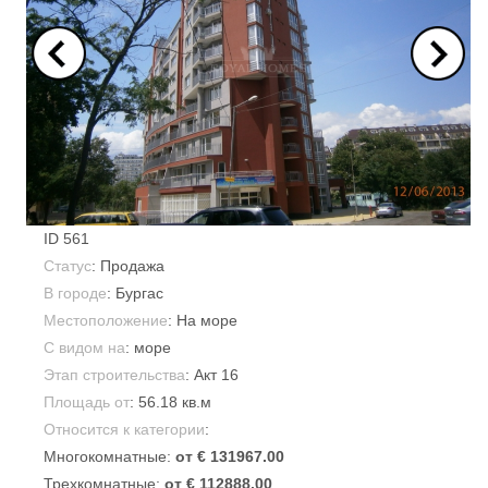
ID
561
Статус
: Продажа
В городе
:
Бургас
Местоположение
: На море
С видом на
: море
Этап строительства
: Акт 16
Площадь от
:
56.18 кв.м
Относится к категории
:
Многокомнатные:
от € 131967.00
Трехкомнатные:
от € 112888.00