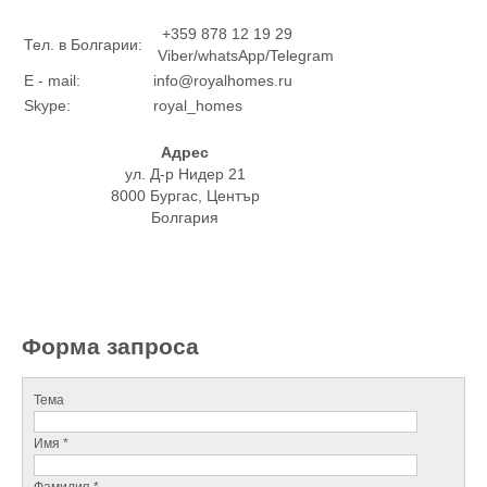
+359 878 12 19 29
Тел. в Болгарии:
Viber/whatsApp/Telegram
E - mail:
info@royalhomes.ru
Skype:
royal_homes
Адрес
ул. Д-р Нидер 21
8000 Бургас, Център
Болгария
Форма запроса
Тема
Имя *
Фамилия *