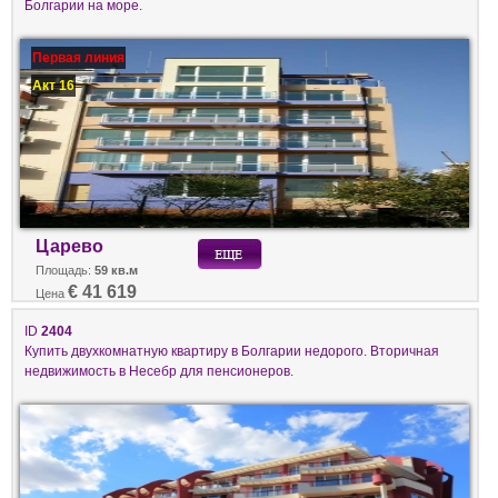
Болгарии на море.
Первая линия
Акт 16
Царево
Площадь:
59 кв.м
€ 41 619
Цена
ID
2404
Купить двухкомнатную квартиру в Болгарии недорого. Вторичная
недвижимость в Несебр для пенсионеров.