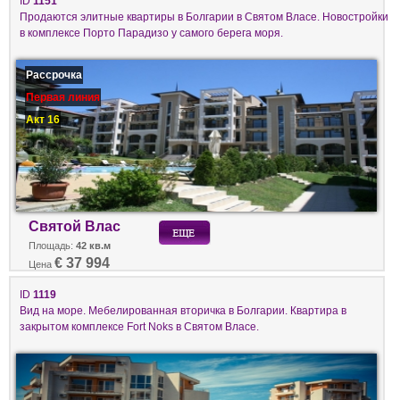
ID
1151
Продаются элитные квартиры в Болгарии в Святом Власе. Новостройки
в комплексе Порто Парадизо у самого берега моря.
Рассрочка
Первая линия
Акт 16
Святой Влас
Площадь:
42 кв.м
€ 37 994
Цена
ID
1119
Вид на море. Мебeлированная вторичка в Болгарии. Квартира в
закрытом комплексе Fort Noks в Святом Власе.