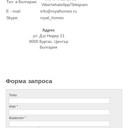
Тел. в Болгарии:
Viber/whatsApp/Telegram
E - mail:
info@royalhomes.ru
Skype:
royal_homes
Адрес
ул. Д-р Нидер 21
8000 Бургас, Център
Болгария
Форма запроса
Тема
Имя *
Фамилия *