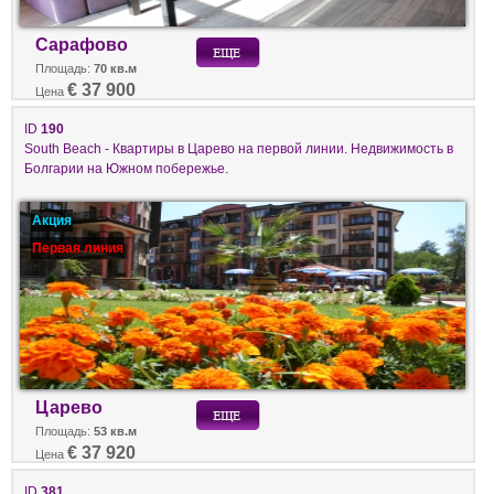
Сарафово
Площадь:
70 кв.м
€ 37 900
Цена
ID
190
South Beach - Квартиры в Царево на первой линии. Недвижимость в
Болгарии на Южном побережье.
Акция
Первая линия
Царево
Площадь:
53 кв.м
€ 37 920
Цена
ID
381