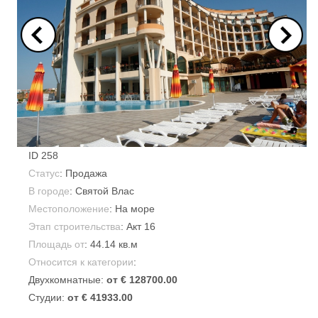
ID
258
Статус
: Продажа
В городе
:
Святой Влас
Местоположение
: На море
Этап строительства
: Акт 16
Площадь от
:
44.14 кв.м
Относится к категории
:
Двухкомнатные:
от € 128700.00
Студии:
от € 41933.00