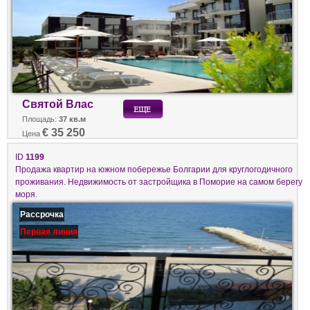
Святой Влас
Площадь:
37 кв.м
€ 35 250
Цена
ID
1199
Продажа квартир на южном побережье Болгарии для круглогодичного
проживания. Недвижимость от застройщика в Поморие на самом берегу
моря.
Рассрочка
Первая линия