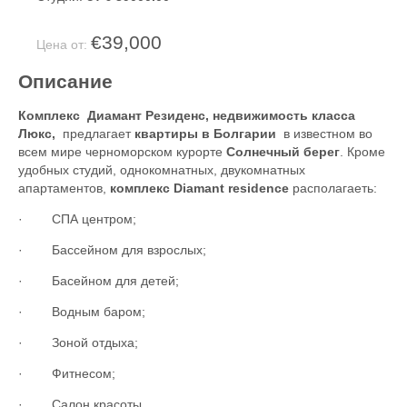
€39,000
Цена от:
Описание
Комплекс Диамант Резиденс, недвижимость класса
Люкс,
предлагает
квартиры в Болгарии
в известном во
всем мире черноморском курорте
Солнечный берег
. Кроме
удобных студий, однокомнатных, двукомнатных
апартаментов,
комплекс Diamant residence
располагаеть:
·
СПА центром;
·
Бассейном для взрослых;
·
Басейном для детей;
·
Водным баром;
·
Зоной отдыха;
·
Фитнесом;
·
Салон красоты