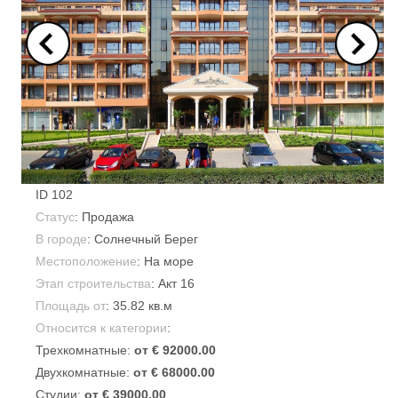
ID
102
Статус
: Продажа
В городе
:
Солнечный Берег
Местоположение
: На море
Этап строительства
: Акт 16
Площадь от
:
35.82 кв.м
Относится к категории
:
Трехкомнатные:
от € 92000.00
Двухкомнатные:
от € 68000.00
Студии:
от € 39000.00