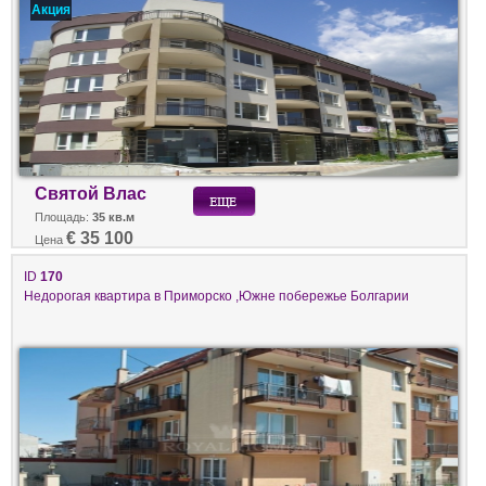
Акция
Святой Влас
Площадь:
35 кв.м
€ 35 100
Цена
ID
170
Недорогая квартира в Приморско ,Южне побережье Болгарии