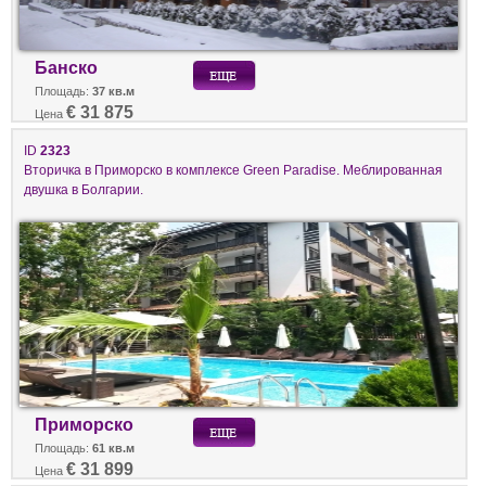
Банско
Площадь:
37 кв.м
€ 31 875
Цена
ID
2323
Вторичка в Приморско в комплексе Green Paradise. Меблированная
двушка в Болгарии.
Приморско
Площадь:
61 кв.м
€ 31 899
Цена