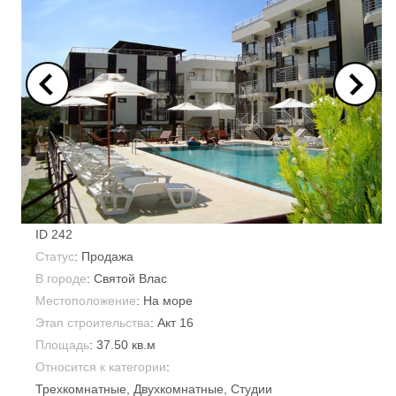
ID
242
Статус
: Продажа
В городе
:
Святой Влас
Местоположение
: На море
Этап строительства
: Акт 16
Площадь
:
37.50 кв.м
Относится к категории
:
Трехкомнатные
,
Двухкомнатные
,
Студии