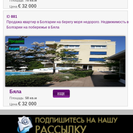
Площадь:
78 кв.м
€ 32 000
Цена
ID
881
Продажа квартир в Болгарии на берегу моря недорого. Недвижимость в
Болгарии на побережье в Бяла
Продано
Акция
Бяла
Площадь:
58 кв.м
€ 32 000
Цена