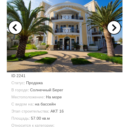
ID
2241
Статус
: Продажа
В городе
:
Солнечный Берег
Местоположение
: На море
С видом на
: на бассейн
Этап строительства
: AKT 16
Площадь
:
57.00 кв.м
Относится к категории
: