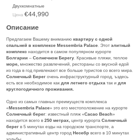
Двухкомнатные
€44,990
Цена
Описание
Предлагаем Вашему вниманию
квартиру с одной
спальней в комплексе Messembria Palace
. Этот
элитный
комплекс
находится в самом популярном курорте
Болгарии
–
Солнечном Берегу
. Красивые пляжи, теплое
море,
множество развлечений, рестораны со вкусной едой
из года в год привлекают все больше туристов со всего мира.
Солнечный Берег
очень инфраструктурный город, ъздесь
есть все необходимое как
для летнего отдыха
так и
для
круглогодичного проживания.
Одно из самых главных преимуществ комплекса
«
Messembria Palace
» это его местоположение на курорте
Солнечный берег
: известный пляж «
Cacao Beach
»
находится всего в
250 метрах,
центр курорта
Солнечный
берег
в 5 минутах езды на городском транспорте, а
административный центр город
Несебр
всего в 10 минутах
ходьбы.