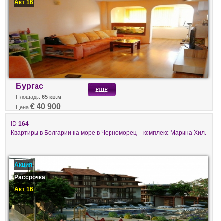
Акт 16
Бургас
Площадь:
65 кв.м
€ 40 900
Цена
ID
164
Квартиры в Болгарии на море в Черноморец – комплекс Марина Хил.
Акция
Рассрочка
Акт 16