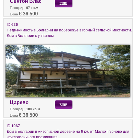
Святой Влас
Площадь:
97 кв.м
€ 36 500
Цена
ID
626
Недвижимость в Болгарии на побережье в горный сельской местности.
Дом в Болгарии с участком.
Царево
Площадь:
100 кв.м
€ 36 500
Цена
ID
1067
Дом в Болгарии в живописной деревне на 9 км. от Малко Търново для
круглогодичного проживания