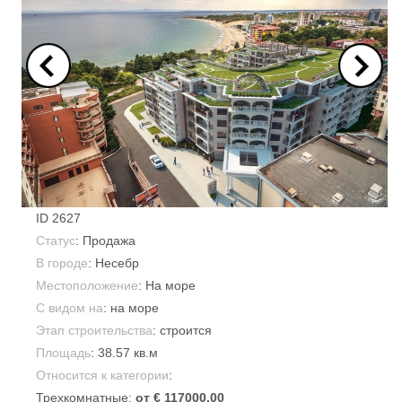
ID
2627
Статус
: Продажа
В городе
:
Несебр
Местоположение
: На море
С видом на
: на море
Этап строительства
: строится
Площадь
:
38.57 кв.м
Относится к категории
:
Трехкомнатные:
от € 117000.00