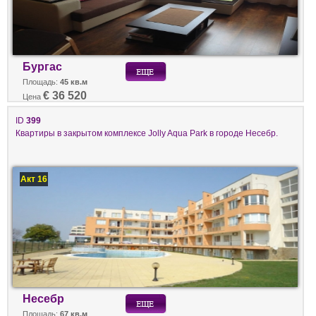
Бургас
Площадь:
45 кв.м
€ 36 520
Цена
ID
399
Квартиры в закрытом комплексе Jolly Aqua Park в городе Несебр.
Акт 16
Несебр
Площадь:
67 кв.м