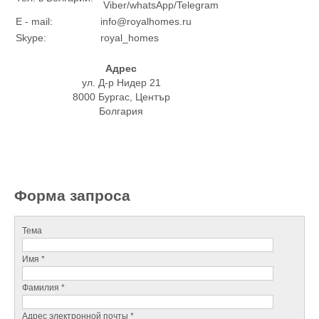
Viber/whatsApp/Telegram
E - mail:
info@royalhomes.ru
Skype:
royal_homes
Адрес
ул. Д-р Нидер 21
8000 Бургас, Център
Болгария
Форма запроса
Тема
Имя *
Фамилия *
Адрес электронной почты *