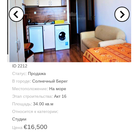
ID
2212
Статус
: Продажа
В городе
:
Солнечный Берег
Местоположение
: На море
Этап строительства
: Акт 16
Площадь
:
34.00 кв.м
Относится к категории
:
Студии
€16,500
Цена