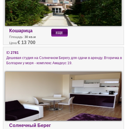
Кошарица
Площадь:
30 кв.м
€ 13 700
Цена
ID
2781
Дешевая студия на Солнечном Берегу для сдачи в аренду. Вторичка в
Болгарии у моря - комплекс Амадеус 19.
Солнечный Берег