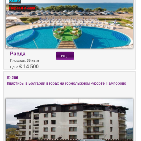
Акция
Первая линия
Равда
Площадь:
35 кв.м
€ 14 500
Цена
ID
266
Квартиры в Болгарии в горах на горнолыжном курорте Пампорово