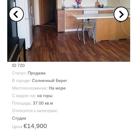
ID
720
Статус
: Продажа
В городе
:
Солнечный Берег
Местоположение
: На море
С видом на
: на горы
Площадь
:
37.00 кв.м
Относится к категории
:
Студии
€14,900
Цена