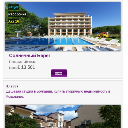
Акция
Рассрочка
Акт 16
Солнечный Берег
Площадь:
30 кв.м
€ 13 501
Цена
ID
2887
Дешевая студия в Болгарии. Купить вторичную недвижимость в
Кошарице.