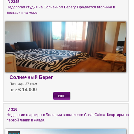
ID
2345
Недорогая студия на Солнечном Берегу. Продается вторичка в
Болгарии на море.
Солнечный Берег
Площадь:
27 кв.м
€ 14 000
Цена
ID
316
Недорогие квартиры в Болгарии в комплексе Costa Calma. Квартиры на
первой линии в Равда.