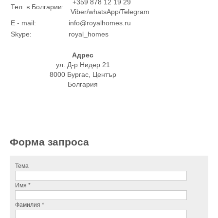
+359 878 12 19 29
Тел. в Болгарии:
Viber/whatsApp/Telegram
E - mail:
info@royalhomes.ru
Skype:
royal_homes
Адрес
ул. Д-р Нидер 21
8000 Бургас, Център
Болгария
Форма запроса
Тема
Имя *
Фамилия *