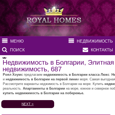
МЕНЮ
НЕДВИЖИМОСТЬ
ПОИСК
КОНТАКТЫ
Недвижимость в Болгарии, Элитная
недвижимость, 687
Роял Хоумс
предлагаем
недвижимость в Болгарии класса Люкс
.
Н
и
недвижимость в Болгарии на первой лини
и моря. Самая выгодна
Рассмотрите варианты неджимость в Болгарии на море. Купить
недви
реальность.
Апартаменты в Болгарии
на море, южное и северное по
купить недвижимость в Болгарии на побережье.
NEXT >