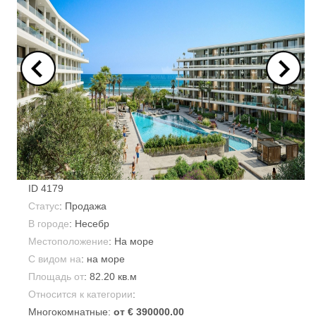
ID
4179
Статус
: Продажа
В городе
:
Несебр
Местоположение
: На море
С видом на
: на море
Площадь от
:
82.20 кв.м
Относится к категории
:
Многокомнатные:
от € 390000.00