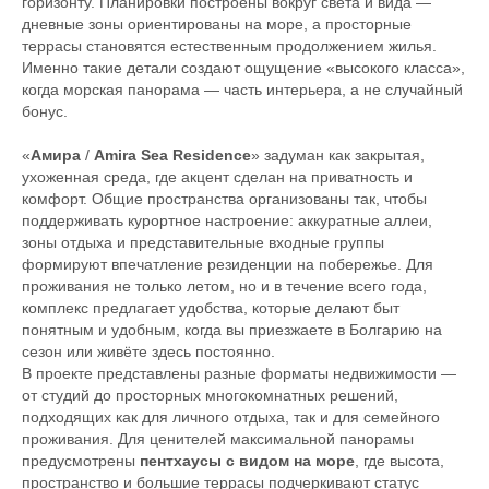
горизонту. Планировки построены вокруг света и вида —
дневные зоны ориентированы на море, а просторные
террасы становятся естественным продолжением жилья.
Именно такие детали создают ощущение «высокого класса»,
когда морская панорама — часть интерьера, а не случайный
бонус.
«
Амира
/
Amira Sea Residence
» задуман как закрытая,
ухоженная среда, где акцент сделан на приватность и
комфорт. Общие пространства организованы так, чтобы
поддерживать курортное настроение: аккуратные аллеи,
зоны отдыха и представительные входные группы
формируют впечатление резиденции на побережье. Для
проживания не только летом, но и в течение всего года,
комплекс предлагает удобства, которые делают быт
понятным и удобным, когда вы приезжаете в Болгарию на
сезон или живёте здесь постоянно.
В проекте представлены разные форматы недвижимости —
от студий до просторных многокомнатных решений,
подходящих как для личного отдыха, так и для семейного
проживания. Для ценителей максимальной панорамы
предусмотрены
пентхаусы с видом на море
, где высота,
пространство и большие террасы подчеркивают статус