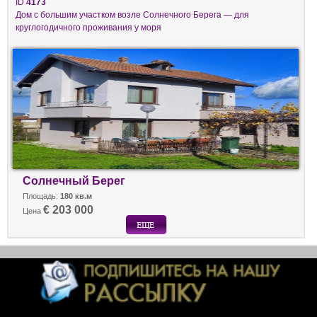
ID
4173
Дом с большим участком возле Солнечного Берега — для
круглогодичного проживания у моря
Солнечный Берег
Площадь:
180 кв.м
€ 203 000
Цена