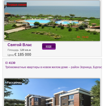
Первая линия
Святой Влас
Площадь:
120 кв.м
€ 185 000
Цена
ID
4130
Трёхкомнатные квартиры в новом жилом доме – район Зорница, Бургас
Рассрочка