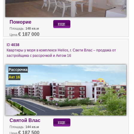
Поморие
Площадь:
148 кв.м
€ 187 000
Цена
ID
4038
Квартиры у моря в комплексе Helios, г. Свети Влас – продажа от
застройщика с рассрочкой и Актом 16
Рассрочка
Акт 16
Святой Влас
Площадь:
144 кв.м
€ 187 500
Цена