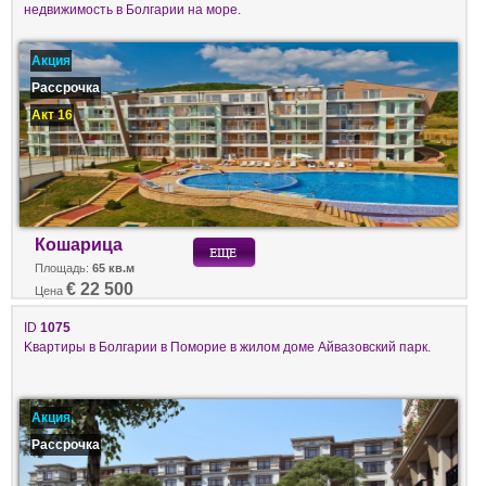
недвижимость в Болгарии на море.
Акция
Рассрочка
Акт 16
Кошарица
Площадь:
65 кв.м
€ 22 500
Цена
ID
1075
Kвартиры в Болгарии в Поморие в жилом доме Айвазовский парк.
Акция
Рассрочка