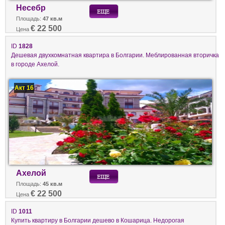
Несебр
Площадь:
47 кв.м
€ 22 500
Цена
ID
1828
Дешевая двухкомнатная квартира в Болгарии. Меблированная вторичка
в городе Ахелой.
Акт 16
Ахелой
Площадь:
45 кв.м
€ 22 500
Цена
ID
1011
Купить квартиру в Болгарии дешево в Кошарица. Недорогая