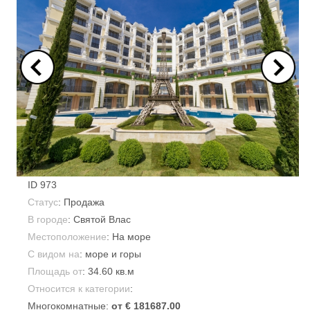
ID
973
Статус
: Продажа
В городе
:
Святой Влас
Местоположение
: На море
С видом на
: море и горы
Площадь от
:
34.60 кв.м
Относится к категории
:
Многокомнатные:
от € 181687.00