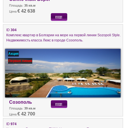
Площадь:
35 кв.м
€ 42 638
Цена
ID
304
Комплекс квартир в Болгарии на море на первой линии Sozopoli Style.
Недвижимость класса Люкс в городе Созополь.
Акция
Первая линия
Созополь
Площадь:
39 кв.м
€ 42 700
Цена
ID
974