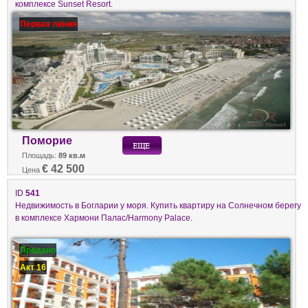
комплексе Sunset Resort.
Первая линия
Поморие
Площадь:
89 кв.м
€ 42 500
Цена
ID
541
Недвижимость в Богларии у моря. Купить квартиру на Солнечном берегу
в комплексе Хармони Палас/Harmony Palace.
Продано
Акт 16