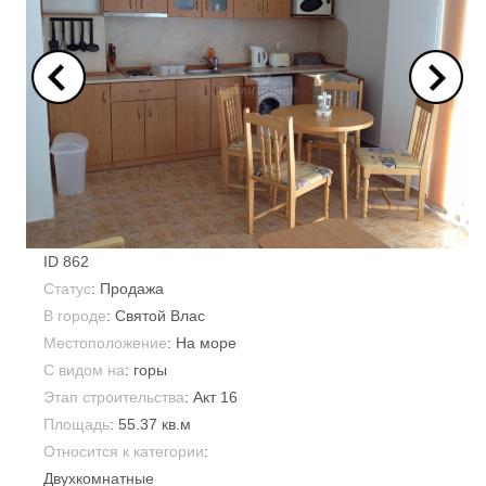
ID
862
Статус
: Продажа
В городе
:
Святой Влас
Местоположение
: На море
С видом на
: горы
Этап строительства
: Акт 16
Площадь
:
55.37 кв.м
Относится к категории
:
Двухкомнатные