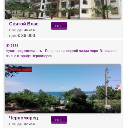
Святой Влас
Площадь:
46 кв.м
€ 36 000
Цена
ID
2785
Купить недвижимость в Болгарии на первой линии моря. Вторичное
жилье в городе Черноморец.
Первая линия
Черноморец
Площадь:
82 кв.м