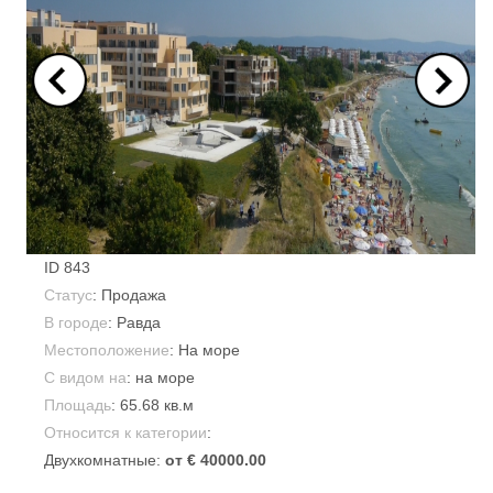
ID
843
Статус
: Продажа
В городе
:
Равда
Местоположение
: На море
С видом на
: на море
Площадь
:
65.68 кв.м
Относится к категории
:
Двухкомнатные:
от € 40000.00