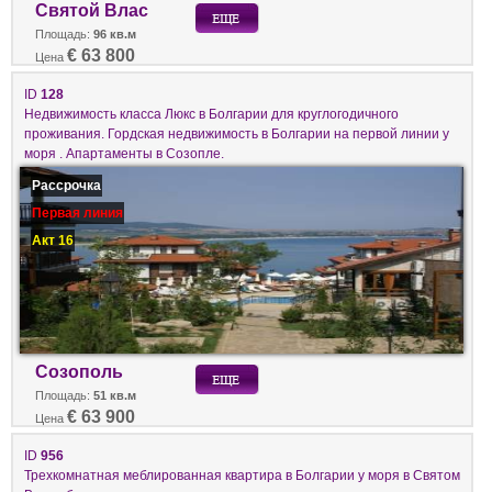
Святой Влас
Площадь:
96 кв.м
€ 63 800
Цена
ID
128
Недвижимость класса Люкс в Болгарии для круглогодичного
проживания. Гордская недвижимость в Болгарии на первой линии у
моря . Апартаменты в Созопле.
Рассрочка
Первая линия
Акт 16
Созополь
Площадь:
51 кв.м
€ 63 900
Цена
ID
956
Трехкомнатная меблированная квартира в Болгарии у моря в Святом