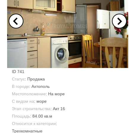
ID
741
Статус
: Продажа
В городе
:
Ахтополь
Местоположение
: На море
С видом на
: море
Этап строительства
: Акт 16
Площадь
:
84.00 кв.м
Относится к категории
:
Трехкомнатные