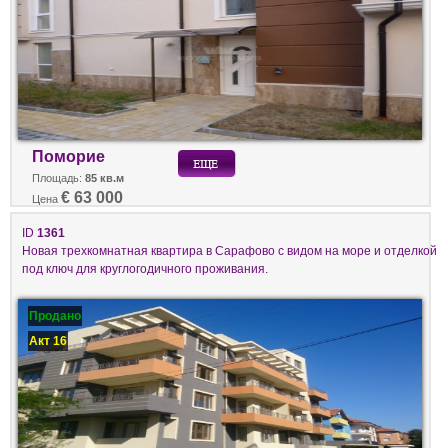
Поморие
Площадь:
85 кв.м
€ 63 000
Цена
ID
1361
Новая трехкомнатная квартира в Сарафово с видом на море и отделкой
под ключ для круглогодичного проживания.
Продано
Акт 16