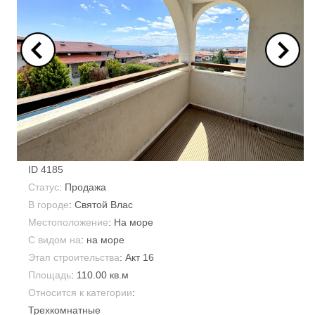
ID
4185
Статус
: Продажа
В городе
:
Святой Влас
Местоположение
: На море
С видом на
: на море
Этап строительства
: Акт 16
Площадь
:
110.00 кв.м
Относится к категории
:
Трехкомнатные