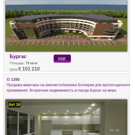
Бургас
Площадь:
75 кв.м
€ 101 210
Цена
ID
1350
Продажа квартиры на южном побережье Болгарии для круглогодичного
проживания. Вторичная недвижимость в городе Бургас на море.
Акт 16