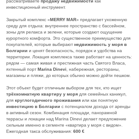
рассматриваете
продажу недвижимости
как
инвестиционный инструмент.
Закрытый комплекс «
MERRY MAR
» предлагает ухоженную
среду для отдыха: внутреннее пространство с бассейном,
зоны для релакса и зелени, которые создают ощущение
курортного комфорта. Это существенное преимущество для
покупателей, которые выбирают
недвижимость у моря в
Болгарии
и ценят безопасность, порядок и удобства на
территории. Локация комплекса также работает на ценность:
рядом — самая живая и престижная часть Святого Власа,
яхтенный порт
Marina Dinevi
, набережная, рестораны,
магазины и пляжи, до которых обычно можно дойти пешком.
Этот объект будет отличным выбором для тех, кто ищет
трёхкомнатную квартиру у моря
для семейных каникул,
для
круглогодичного проживания
или как понятную
инвестицию в Болгарии
с потенциалом дохода от аренды
в активный сезон. Комбинация площади, панорамной
террасы и локации над Marina Dinevi делает предложение
сильным именно в сегменте «квартира у моря с видом».
Ежегодная такса обслуживания:
600 €