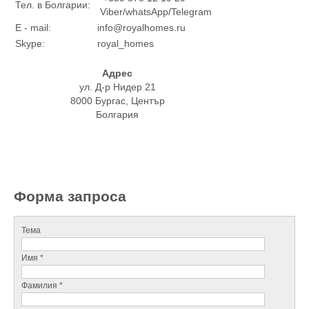
Тел. в Болгарии:
Viber/whatsApp/Telegram
E - mail:
info@royalhomes.ru
Skype:
royal_homes
Адрес
ул. Д-р Нидер 21
8000 Бургас, Център
Болгария
Форма запроса
Тема
Имя *
Фамилия *