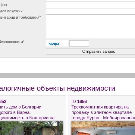
ефон
для покупки?
ентарии и требования*
безопасности*
алогичные объекты недвижимости
852
ID
1656
пить дом в Болгарии
Трехкомнатная квартира на
орого в Варна.
продажу в элитном квартале
движимость в Болгарии на
города Бургас. Меблированна
ре.
вторичка в Сарафово около
моря.