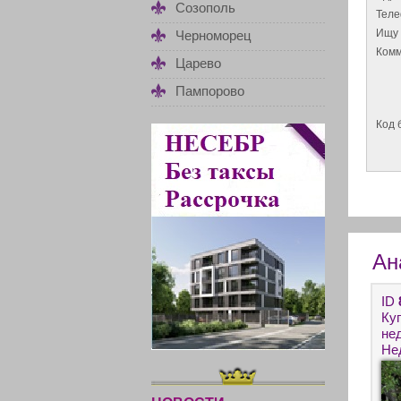
Созополь
Тел
Ищу 
Черноморец
Комм
Царево
Пампорово
Код 
Ан
ID
Ку
нед
Не
мо