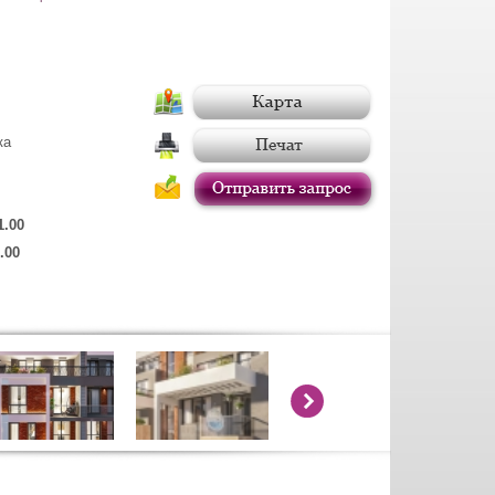
ка
1.00
.00