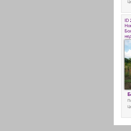
Ц
ID
Но
Бо
не
по
Б
П
Ц