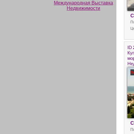
С
П
Ц
ID
Ку
мо
Не
пе
П
С
П