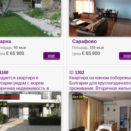
арна
Сарафово
лощадь:
90 кв.м
Площадь:
105 кв.м
€ 65 900
€ 65 900
ена
Цена
1168
ID
1302
одается квартира в
Квартира на южном побережь
лгарии рядом с морем.
Болгарии для круглогодичного
оричная недвижимость в
проживания. Вторичное жилье
ргасе для круглогодичного
в Бургасе рядом с морем.
ервая линия
Акт 16
оживания.
кт 16