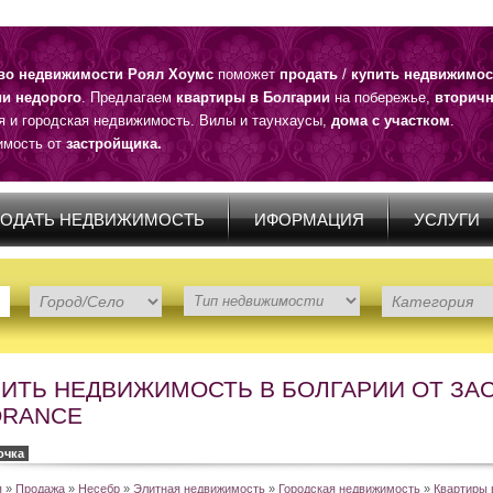
тво недвижимости Роял Хоумс
поможет
продать
/
купить недвижимос
ии недорого
. Предлагаем
квартиры в Болгарии
на побережье,
вторичн
я и городская недвижимость. Вилы и таунхаусы,
дома с участком
.
мость от
застройщика.
ОДАТЬ НЕДВИЖИМОСТЬ
ИФОРМАЦИЯ
УСЛУГИ
ИТЬ НЕДВИЖИМОСТЬ В БОЛГАРИИ ОТ ЗАС
ORANCE
очка
я
»
Продажа
»
Несебр
»
Элитная недвижимость
»
Городская недвижимость
»
Квартиры 