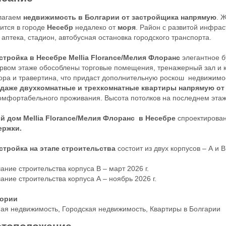
лагаем
недвижимость в Болгарии от застройщика напрямую
. 
ится в городе
Несебр
недалеко от
моря
. Район с развитой инфрас
 аптека, стадион, автобусная остановка городского транспорта.
тройка в Несебре Mellia Florance/Мелия Флоранс
элегантное бу
рвом этаже обособлены торговые помещения, тренажерный зал и к
ра и травертина, что придаст дополнительную роскош недвижимо
даже двухкомнатные и трехкомнатные квартиры напрямую от
омфортабельного проживания. Высота потолков на последнем этаж
й дом Mellia Florance/Мелия Флоранс в Несебре
спроектирова
ержки.
стройка на
этапе строительства
состоит из двух корпусов – А и В
ание строительства корпуса В – март 2026 г.
ание строительства корпуса А – ноябрь 2026 г.
гории
ая недвижимость
,
Городская недвижимость
,
Квартиры в Болгарии