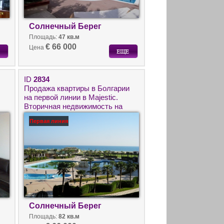
Солнечный Берег
Площадь:
47 кв.м
€ 66 000
Цена
ID
2834
Продажа квартиры в Болгарии
на первой линии в Majestic.
Вторичная недвижимость на
Солнечном берегу с видом на
Первая линия
море.
Солнечный Берег
Площадь:
82 кв.м