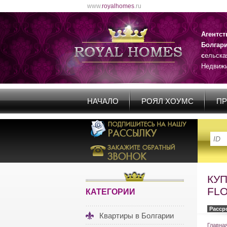
www.
royalhomes
.ru
Агентс
Болгар
с
ельска
Недвижи
НАЧАЛО
РОЯЛ ХОУМС
ПР
КУП
FL
КАТЕГОРИИ
Расср
Квартиры в Болгарии
Главна