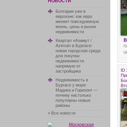
НОВОСТИ
Болгария уже в
еврозоне: как евро
меняет повседневную
жизнь, цены и рынок
недвижимости
В
Квартал «Азимут /
Azimut» в Бургасе:
П
новая городская среда
Ц
для покупки
недвижимости
напрямую от
ID
застройщика
Пр
Недвижимость в
Бо
Бургасе у моря:
Вт
Мадика и Горизонт —
Бу
П
почему настолько
пр
популярны новые
А
районы
» Все новости