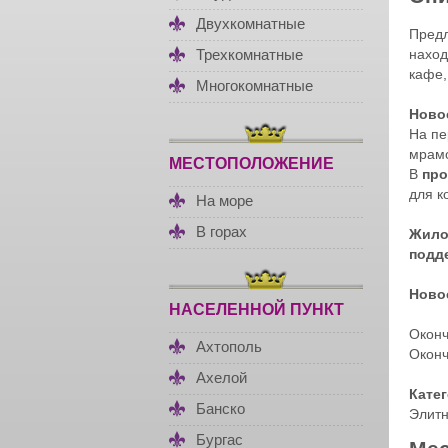
Двухкомнатные
Пред
наход
Трехкомнатные
кафе,
Многокомнатные
Новос
На пе
мрамо
МЕСТОПОЛОЖЕНИЕ
В
про
для к
На море
В горах
Жило
подд
Ново
НАСЕЛЕННОЙ ПУНКТ
Оконч
Ахтополь
Оконч
Ахелой
Кате
Банско
Элитн
Бургас