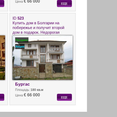
€ 66 000
Цена
ID
523
Купить дом в Болгарии на
побережье и получит второй
дом в подарок. Недорогая
недвижимость в Болгарии.
Продано
Акция
Бургас
Площадь:
180 кв.м
€ 66 000
Цена