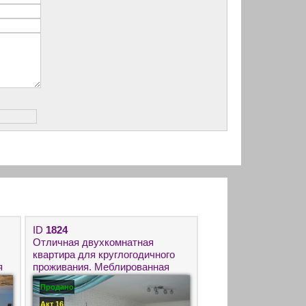
ID
1824
Отличная двухкомнатная
квартира для круглогодичного
я
проживания. Меблированная
недвижимость в городе Бургас
Продано
с панорамным видом на море.
Акт 16