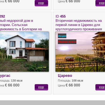
€ 66 000
€ 66 000
ена
Цена
292
ID
455
вый недорогой дом в
Вторичная недвижимость на
лгарии. Сельская
первой линии в Царево для
движимость в Болгарии на
круглогодичного проживания
бережье.
Акция
Первая линия
ургас
Царево
лощадь:
130 кв.м
Площадь:
108 кв.м
€ 66 000
€ 66 000
ена
Цена