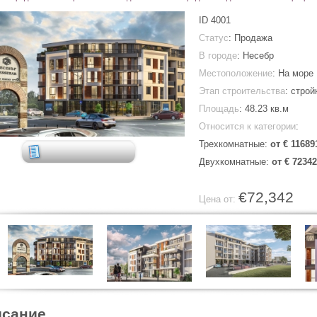
ID
4001
Статус
: Продажа
В городе
:
Несебр
Местоположение
: На море
Этап строительства
: строй
Площадь
:
48.23 кв.м
Относится к категории
:
Трехкомнатные:
от € 11689
Двухкомнатные:
от € 72342
€72,342
Цена от:
сание