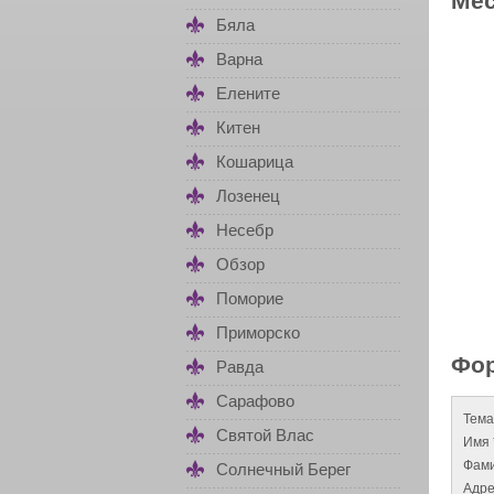
Мес
Бяла
Варна
Елените
Китен
Кошарица
Лозенец
Несебр
Обзор
Поморие
Приморско
Фор
Равда
Сарафово
Тема
Святой Влас
Имя 
Фами
Солнечный Берег
Адре