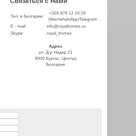
Связаться с Нами
+359 878 12 19 29
Тел. в Болгарии:
Viber/whatsApp/Telegram
E - mail:
info@royalhomes.ru
Skype:
royal_homes
Адрес
ул. Д-р Нидер 21
8000 Бургас, Център
Болгария