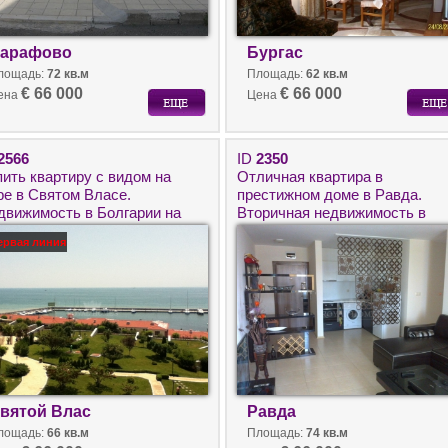
арафово
Бургас
лощадь:
72 кв.м
Площадь:
62 кв.м
€ 66 000
€ 66 000
ена
Цена
2566
ID
2350
пить квартиру с видом на
Отличная квартира в
ре в Святом Власе.
престижном доме в Равда.
движимость в Болгарии на
Вторичная недвижимость в
рвой линии.
Болгарии на море.
ервая линия
вятой Влас
Равда
лощадь:
66 кв.м
Площадь:
74 кв.м