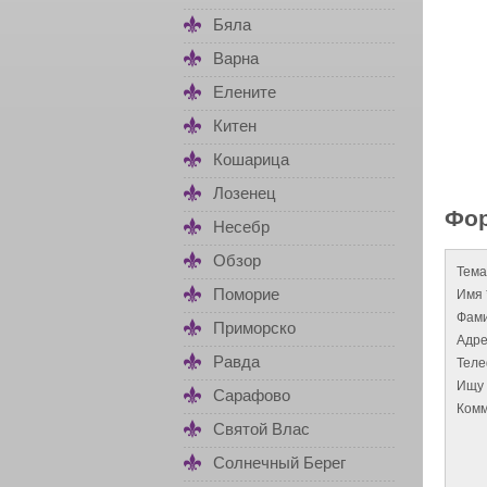
Бяла
Варна
Елените
Китен
Кошарица
Лозенец
Фор
Несебр
Обзор
Тема
Поморие
Имя 
Фами
Приморско
Адре
Равда
Тел
Ищу 
Сарафово
Комм
Святой Влас
Солнечный Берег