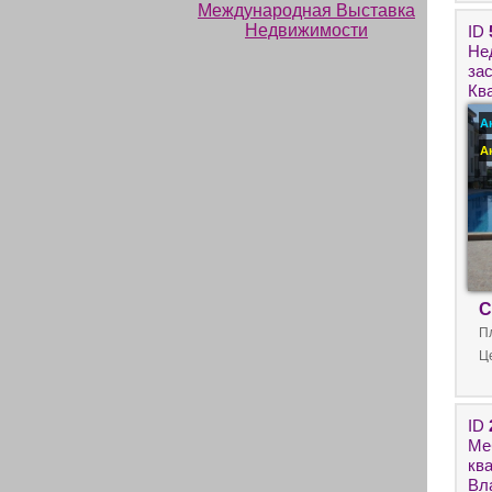
ID
Не
за
Кв
ко
А
А
С
П
Ц
ID
Ме
кв
Вл