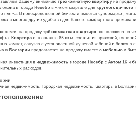
ставляем Вашему вниманию
трехкомнатную квартиру
на продаж
ложена в городе
Несебр
в жилом квартале для
круглогодичного 
о пляжа. В непосредственной близости имеется супермаркет, мага
овка и многие другие удобства для Вашего комфортного проживани
лагаемая на продажу
трёхкомнатная квартира
расположена на че
ифта.
Квартира
с площадью 85 кв.м. состоит из прихожей, гостиной
ных комнат, санузла с установленной душевой кабиной и балкона 
ка в Болгарии
предлагается на продажу вместе
с мебелью
и быт
ная инвестиция в
недвижимость
в городе
Несебр
с
Актом 16
и
б
нительных расходов.
гории
чная недвижимость
,
Городская недвижимость
,
Квартиры в Болгари
тоположение