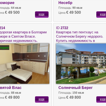
оморие
Несебр
лощадь:
64 кв.м
Площадь:
90 кв.м
€ 49 500
€ 49 500
ена
Цена
214
ID
2722
дорогая квартира в Болгарии
Квартира тип пентхаус на
 море в Святом Власе.
Солнечном Берегу недорого.
оричная недвижимость.
Купить недвижимость в
Болгарии для ПМЖ.
родано
вятой Влас
Солнечный Берег
лощадь:
88 кв.м
Площадь:
150 кв.м
€ 49 800
€ 49 800
ена
Цена