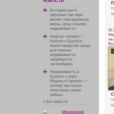
НОВОСТИ
П
П
Болгария уже в
Ц
еврозоне: как евро
меняет повседневную
жизнь, цены и рынок
недвижимости
ID
Не
Квартал «Азимут /
на
Azimut» в Бургасе:
Вт
новая городская среда
для покупки
П
недвижимости
напрямую от
застройщика
Недвижимость в
Бургасе у моря:
Мадика и Горизонт —
почему настолько
популярны новые
С
районы
П
» Все новости
Ц