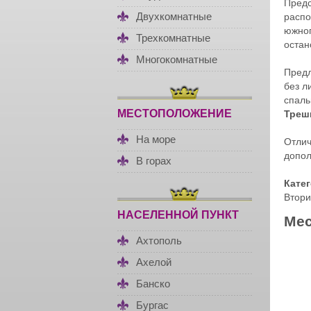
Пред
Двухкомнатные
распо
южног
Трехкомнатные
остан
Многокомнатные
Пред
без л
спаль
МЕСТОПОЛОЖЕНИЕ
Треш
На море
Отлич
допол
В горах
Кате
Втори
НАСЕЛЕННОЙ ПУНКТ
Мес
Ахтополь
Ахелой
Банско
Бургас