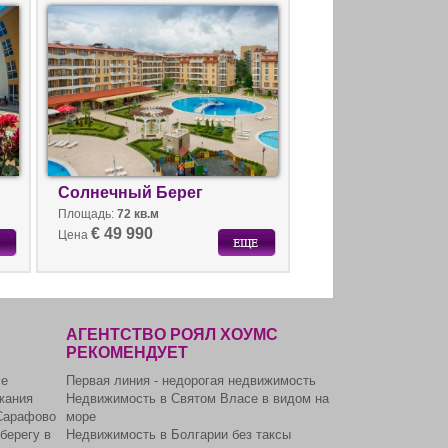
берегу. Вторичка в Болгарии на
море.
Солнечный Берег
Площадь:
72 кв.м
€ 49 990
Цена
АГЕНТСТВО РОЯЛ ХОУМС
РЕКОМЕНДУЕТ
се
Первая линия - недорогая недвижимость
жания
Недвижимость в Святом Власе в видом на
Сарафово
море
берегу в
Недвижимость в Болгарии без таксы