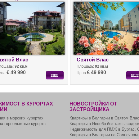
лгарии на море.
Болгарии, комплекс Fort Noks.
вятой Влас
Святой Влас
лощадь:
92 кв.м
Площадь:
92 кв.м
€ 49 990
€ 49 990
ена
Цена
ИМОСТ В КУРОРТАХ
НОВОСТРОЙКИ ОТ
РИИ
ЗАСТРОЙЩИКА
ия в морских курортах
Квартиры в Болгарии в Святом Вла
на горнолыжные курорты
Квартиры в Несебр без таксы содер
Недвижимость для ПМЖ в Бургас, 
Квартиры в Болгарии на Солнечном 