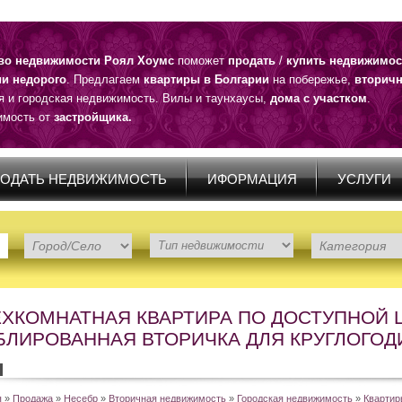
тво недвижимости Роял Хоумс
поможет
продать
/
купить недвижимос
ии недорого
. Предлагаем
квартиры в Болгарии
на побережье,
вторичн
я и городская недвижимость. Вилы и таунхаусы,
дома с участком
.
мость от
застройщика.
ОДАТЬ НЕДВИЖИМОСТЬ
ИФОРМАЦИЯ
УСЛУГИ
ЕХКОМНАТНАЯ КВАРТИРА ПО ДОСТУПНОЙ Ц
БЛИРОВАННАЯ ВТОРИЧКА ДЛЯ КРУГЛОГОД
я
»
Продажа
»
Несебр
»
Вторичная недвижимость
»
Городская недвижимость
»
Квартир