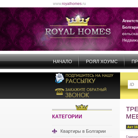
www.
royalhomes
.ru
Агентс
Болгар
с
ельска
Недвижи
НАЧАЛО
РОЯЛ ХОУМС
ПР
ТР
МЕ
КАТЕГОРИИ
Акт 16
Квартиры в Болгарии
Главна