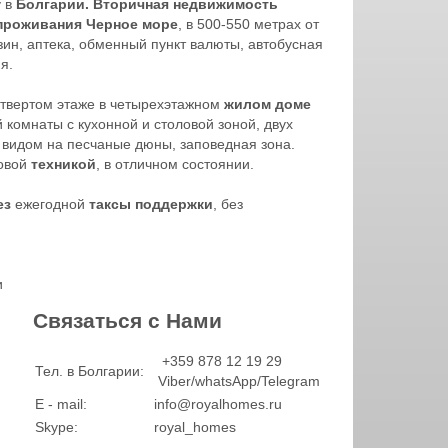
у в
Болгарии. Вторичная недвижимость
проживания Черное море
, в 500-550 метрах от
зин, аптека, обменный пункт валюты, автобусная
я.
твертом этаже в четырехэтажном
жилом доме
 комнаты с кухонной и столовой зоной, двух
с видом на песчаные дюны, заповедная зона.
овой
техникой
, в отличном состоянии.
ез
ежегодной
таксы поддержки
, без
и
Связаться с Нами
+359 878 12 19 29
Тел. в Болгарии:
Viber/whatsApp/Telegram
E - mail:
info@royalhomes.ru
Skype:
royal_homes