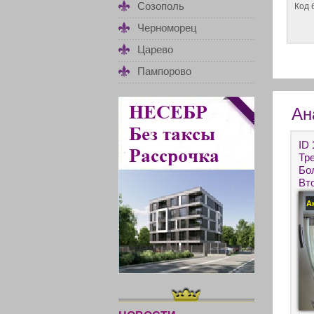
Созополь
Код 
Черноморец
Царево
Пампорово
Ан
ID
Тр
Бол
Вт
По
А