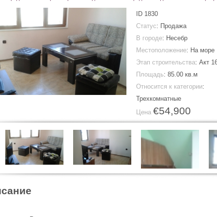
ID
1830
Статус
: Продажа
В городе
:
Несебр
Местоположение
: На море
Этап строительства
: Акт 1
Площадь
:
85.00 кв.м
Относится к категории
:
Трехкомнатные
€54,900
Цена
сание