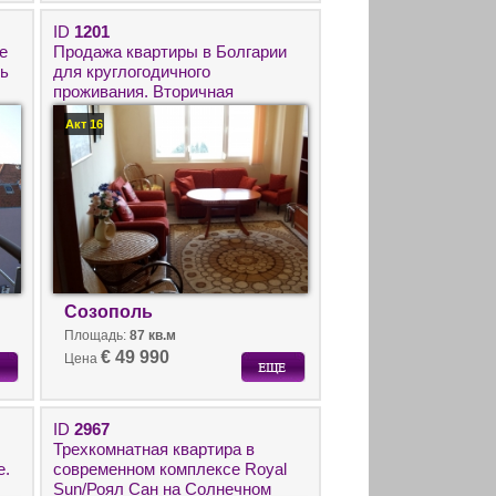
ID
1201
е
Продажа квартиры в Болгарии
ть
для круглогодичного
проживания. Вторичная
недвижимость в центре города
Акт 16
Созополь с видом на море.
Созополь
Площадь:
87 кв.м
€ 49 990
Цена
ID
2967
Трехкомнатная квартира в
е.
современном комплексе Royal
Sun/Роял Сан на Солнечном