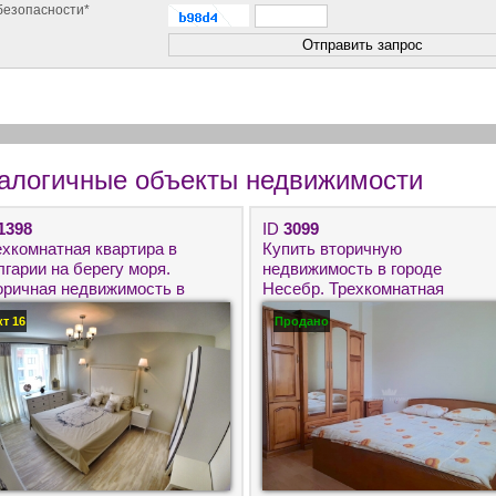
безопасности*
алогичные объекты недвижимости
1398
ID
3099
ехкомнатная квартира в
Купить вторичную
гарии на берегу моря.
недвижимость в городе
оричная недвижимость в
Несебр. Трехкомнатная
мории недорого.
квартира в Болгарии для
кт 16
Продано
круглогодичного проживания.