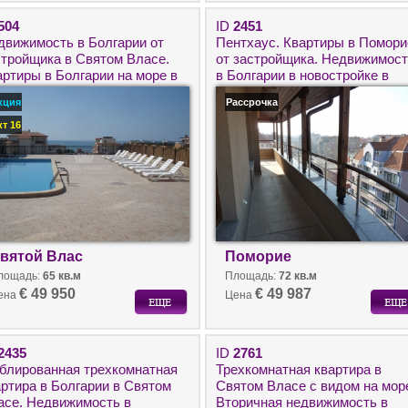
504
ID
2451
движимость в Болгарии от
Пентхаус. Квартиры в Помори
стройщика в Святом Власе.
от застройщика. Недвижимос
артиры в Болгарии на море в
в Болгарии в новостройке в
мплексе Sunrise/Санрайз.
рассрочку.
кция
Рассрочка
кт 16
вятой Влас
Поморие
лощадь:
65 кв.м
Площадь:
72 кв.м
€ 49 950
€ 49 987
ена
Цена
2435
ID
2761
блированная трехкомнатная
Трехкомнатная квартира в
артира в Болгарии в Святом
Святом Власе с видом на мор
асе. Недвижимость в
Вторичная недвижимость в