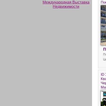
По
пр
П
П
Ц
ID
Кв
Че
Ма
А
Р