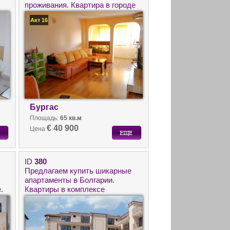
проживания. Квартира в городе
Бургас вблизи моря.
Акт 16
Бургас
Площадь:
65 кв.м
€ 40 900
Цена
ID
380
Предлагаем купить шикарные
апартаменты в Болгарии.
.
Квартиры в комплексе
Хипнотик –Несебр.