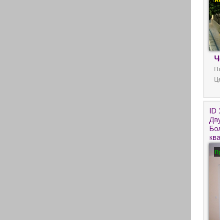
А
Ч
П
Ц
ID
Дв
Бол
кв
П