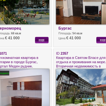
кт 16
ерноморец
Бургас
лощадь:
68 кв.м
Площадь:
54 кв.м
€ 41 000
€ 41 000
ена
Цена
1071
ID
2357
ухкомнатная квартира в
Квартира в Святом Власе для
гарии в городе Бургас,
отдыха и проживания на море.
артал Меден рудник.
Вторичная недвижимость в
Болгарии.
родано