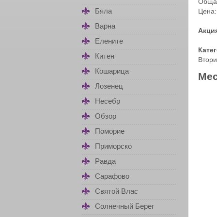
Обща
Бяла
Цена:
Варна
Акци
Елените
Кате
Китен
Втори
Кошарица
Мес
Лозенец
Несебр
Обзор
Поморие
Приморско
Равда
Сарафово
Святой Влас
Солнечный Берег