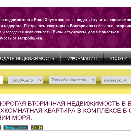
тво недвижимости Роял Хоумс
поможет
продать
/
купить недвижимос
ии недорого
. Предлагаем
квартиры в Болгарии
на побережье,
вторичн
я и городская недвижимость. Вилы и таунхаусы,
дома с участком
.
мость от
застройщика.
ОДАТЬ НЕДВИЖИМОСТЬ
ИФОРМАЦИЯ
УСЛУГИ
ДОРОГАЯ ВТОРИЧНАЯ НЕДВИЖИМОСТЬ В Б
УХКОМНАТНАЯ КВАРТИРА В КОМПЛЕКСЕ В 
НИИ МОРЯ.
Первая линия
Акт 16