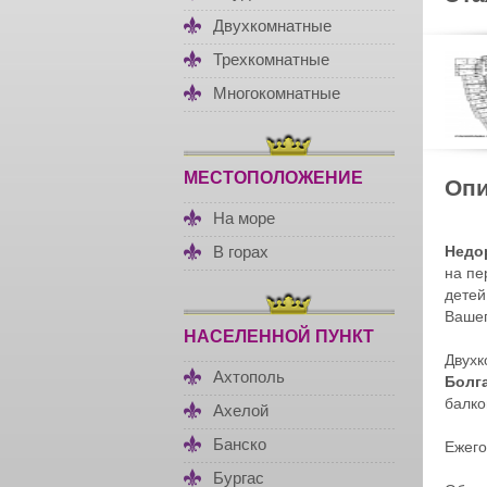
Двухкомнатные
Трехкомнатные
Многокомнатные
МЕСТОПОЛОЖЕНИЕ
Опи
На море
Недо
В горах
на пе
детей
Ваше
НАСЕЛЕННОЙ ПУНКТ
Двухк
Ахтополь
Болг
балко
Ахелой
Банско
Ежего
Бургас