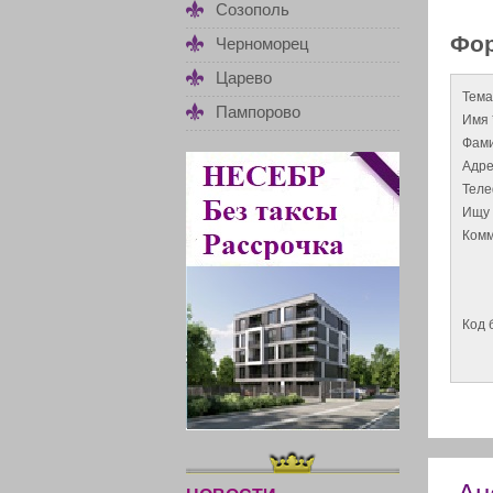
Созополь
Фор
Черноморец
Царево
Тема
Пампорово
Имя 
Фами
Адре
Тел
Ищу 
Комм
Код 