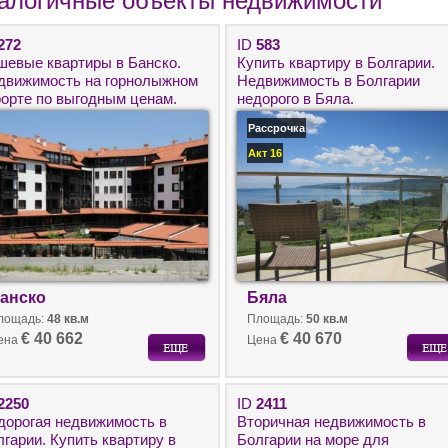
алогичные объекты недвижимости
272
ID
583
шевые квартиры в Банско.
Купить квартиру в Болгарии.
движимость на горнолыжном
Недвижимость в Болгарии
рорте по выгодным ценам.
недорого в Бяла.
Рассрочка
Акт 16
анско
Бяла
лощадь:
48 кв.м
Площадь:
50 кв.м
€ 40 662
€ 40 670
ена
Цена
2250
ID
2411
дорогая недвижимость в
Вторичная недвижимость в
гарии. Купить квартиру в
Болгарии на море для