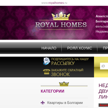
www.
royalhomes
.ru
Агентс
Болгар
с
ельска
Недвижи
НАЧАЛО
РОЯЛ ХОУМС
ПР
НЕ
ДВ
КАТЕГОРИИ
ЛИ
Квартиры в Болгарии
Акция