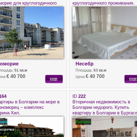
морие для круглогодичного
круглогодичного проживания.
оживания.
Квартира в Несебр.
оморие
Несебр
лощадь:
51 кв.м
Площадь:
63 кв.м
€ 40 700
€ 40 700
ена
Цена
164
ID
222
артиры в Болгарии на море в
Вторичная недвижимость в
рноморец – комплекс
Болгарии недорого. Купить
рина Хил.
квартиру в Болгарии в Бургасе
кция
Продано
ассрочка