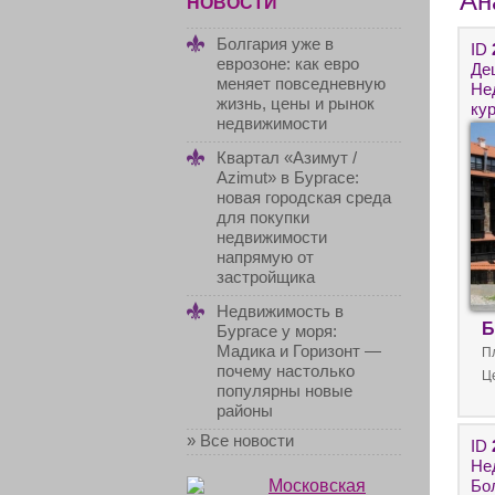
Ан
НОВОСТИ
Болгария уже в
ID
еврозоне: как евро
Де
меняет повседневную
Не
жизнь, цены и рынок
ку
недвижимости
Квартал «Азимут /
Azimut» в Бургасе:
новая городская среда
для покупки
недвижимости
напрямую от
застройщика
Недвижимость в
Б
Бургасе у моря:
Мадика и Горизонт —
П
почему настолько
Ц
популярны новые
районы
» Все новости
ID
Не
Бол