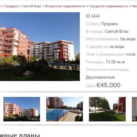
я
»
Продажа
»
Святой Влас
»
Вторичная недвижимость
»
Городская недвижимость
»
Кв
ID
1414
Статус
: Продажа
В городе
:
Святой Влас
Местоположение
: На море
С видом на
: на море
Этап строительства
: готов
Площадь
:
71.00 кв.м
Относится к категории
:
Двухкомнатные
€45,000
Цена
ажные планы