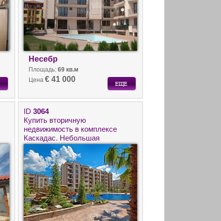
Несебр
Площадь:
69 кв.м
€ 41 000
Цена
ID
3064
Купить вторичную
недвижимость в комплексе
Каскадас. Небольшая
двухкомнатная квартира на
Солнечном Берегу