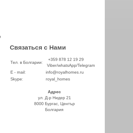
и
Связаться с Нами
+359 878 12 19 29
Тел. в Болгарии:
Viber/whatsApp/Telegram
E - mail:
info@royalhomes.ru
Skype:
royal_homes
Адрес
ул. Д-р Нидер 21
8000 Бургас, Център
Болгария