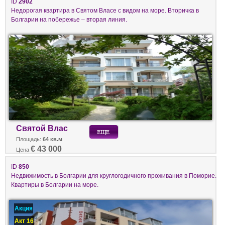
ID
2902
Недорогая квартира в Святом Власе с видом на море. Вторичка в
Болгарии на побережье – вторая линия.
Святой Влас
Площадь:
64 кв.м
€ 43 000
Цена
ID
850
Недвижимость в Болгарии для круглогодичного проживания в Поморие.
Квартиры в Болгарии на море.
Акция
Акт 16