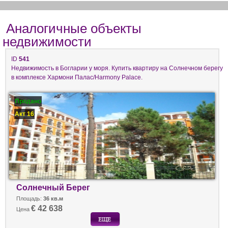
Аналогичные объекты
недвижимости
ID
541
Недвижимость в Богларии у моря. Купить квартиру на Солнечном берегу
в комплексе Хармони Палас/Harmony Palace.
Продано
Акт 16
Солнечный Берег
Площадь:
36 кв.м
€ 42 638
Цена