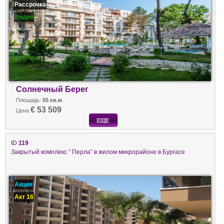
Рассрочка
Видео
Солнечный Берег
Площадь:
55 кв.м
€ 53 509
Цена
ID
119
Закрытый комплекс ” Перла” в жилом микрорайоне в Бургасе
Акция
Акт 16