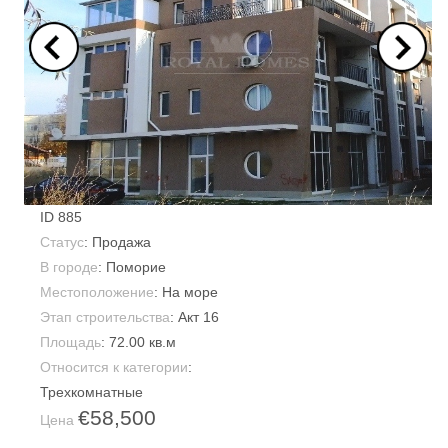
ID
885
Статус
: Продажа
В городе
:
Поморие
Местоположение
: На море
Этап строительства
: Акт 16
Площадь
:
72.00 кв.м
Относится к категории
:
Трехкомнатные
€58,500
Цена