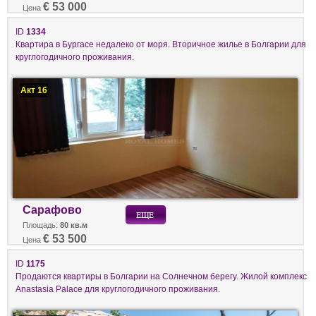
€ 53 000
Цена
ID
1334
Квартира в Бургасе недалеко от моря. Вторичное жилье в Болгарии для
круглогодичного проживания.
Акт 16
Сарафово
Площадь:
80 кв.м
€ 53 500
Цена
ID
1175
Продаются квартиры в Болгарии на Солнечном берегу. Жилой комплекс
Anastasia Palace для круглогодичного проживания.