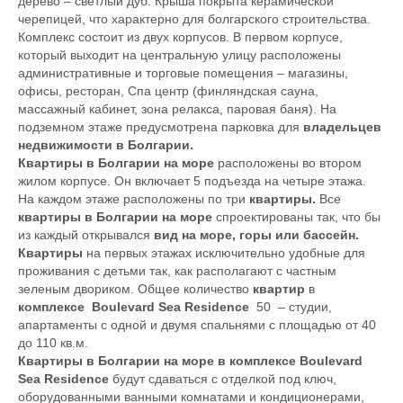
дерево – светлый дуб. Крыша покрыта керамической
черепицей, что характерно для болгарского строительства.
Комплекс состоит из двух корпусов. В первом корпусе,
который выходит на центральную улицу расположены
административные и торговые помещения – магазины,
офисы, ресторан, Спа центр (финляндская сауна,
массажный кабинет, зона релакса, паровая баня). На
подземном этаже предусмотрена парковка для
владельцев
недвижимости в Болгарии.
Квартиры в Болгарии на море
расположены во втором
жилом корпусе. Он включает 5 подъезда на четыре этажа.
На каждом этаже расположены по три
квартиры.
Все
квартиры в Болгарии на море
спроектированы так, что бы
из каждый открывался
вид на море, горы или бассейн.
Квартиры
на первых этажах исключительно удобные для
проживания с детьми так, как располагают с частным
зеленым двориком. Общее количество
квартир
в
комплексе Boulevard Sea Residence
50 – студии,
апартаменты с одной и двумя спальнями с площадью от 40
до 110 кв.м.
Квартиры в Болгарии на море в комплексе Boulevard
Sea Residence
будут сдаваться с отделкой под ключ,
оборудованными ванными комнатами и кондиционерами,