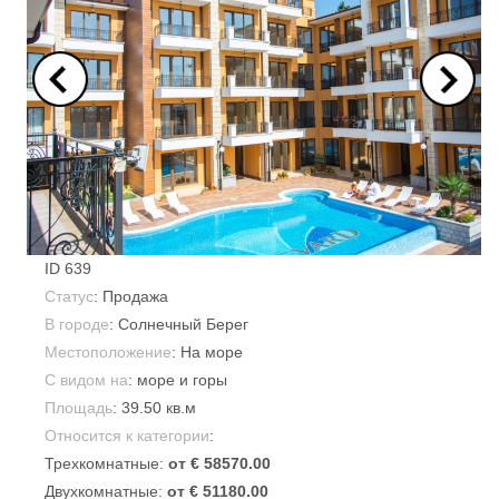
ID
639
Статус
: Продажа
В городе
:
Солнечный Берег
Местоположение
: На море
С видом на
: море и горы
Площадь
:
39.50 кв.м
Относится к категории
:
Трехкомнатные:
от € 58570.00
Двухкомнатные:
от € 51180.00