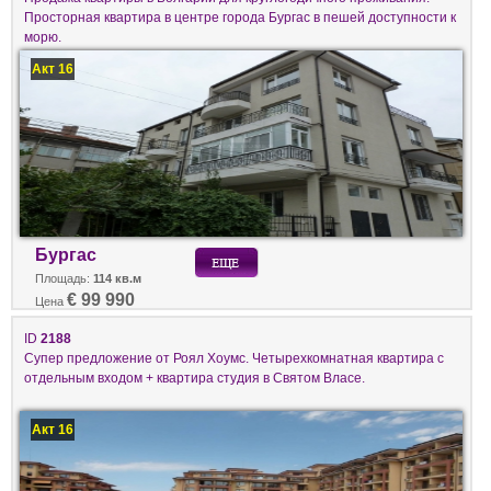
Просторная квартира в центре города Бургас в пешей доступности к
морю.
Акт 16
Бургас
Площадь:
114 кв.м
€ 99 990
Цена
ID
2188
Супер предложение от Роял Хоумс. Четырехкомнатная квартира с
отдельным входом + квартира студия в Святом Власе.
Акт 16