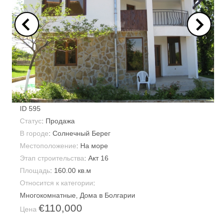
ID
595
Статус
: Продажа
В городе
:
Солнечный Берег
Местоположение
: На море
Этап строительства
: Акт 16
Площадь
:
160.00 кв.м
Относится к категории
:
Многокомнатные
,
Дома в Болгарии
€110,000
Цена