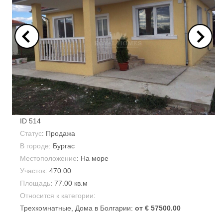
ID
514
Статус
: Продажа
В городе
:
Бургас
Местоположение
: На море
Участок
:
470.00
Площадь
:
77.00 кв.м
Относится к категории
:
Трехкомнатные
, Дома в Болгарии:
от € 57500.00