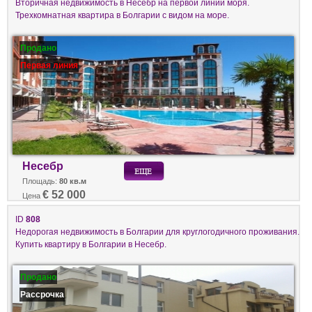
Вторичная недвижимость в Несебр на первой линии моря.
Трехкомнатная квартира в Болгарии с видом на море.
Продано
Первая линия
Несебр
Площадь:
80 кв.м
€ 52 000
Цена
ID
808
Недорогая недвижимость в Болгарии для круглогодичного проживания.
Купить квартиру в Болгарии в Несебр.
Продано
Рассрочка