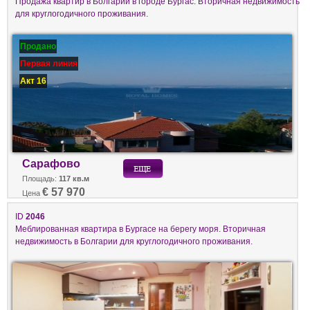
Продажа квартир в Болгарии в городе Бургас. Вторичная недвижимость
для круглогодичного проживания.
Продано
Первая линия
Акт 16
Сарафово
Площадь:
117 кв.м
€ 57 970
Цена
ID
2046
Меблированная квартира в Бургасе на берегу моря. Вторичная
недвижимость в Болгарии для круглогодичного проживания.