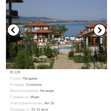
ID
128
Статус
: Продажа
В городе
:
Созополь
Местоположение
: На море
С видом на
: Море
Этап строительства
: Акт 16
Площадь от
:
51.11 кв.м