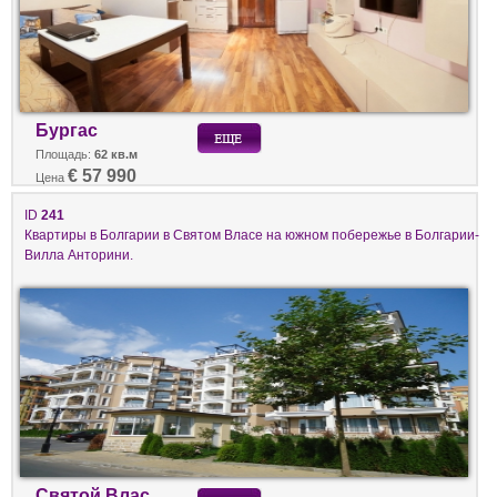
Бургас
Площадь:
62 кв.м
€ 57 990
Цена
ID
241
Квартиры в Болгарии в Святом Власе на южном побережье в Болгарии-
Вилла Анторини.
Святой Влас