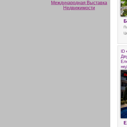
Б
П
Ц
ID
Дв
Ел
не
у 
П
Е