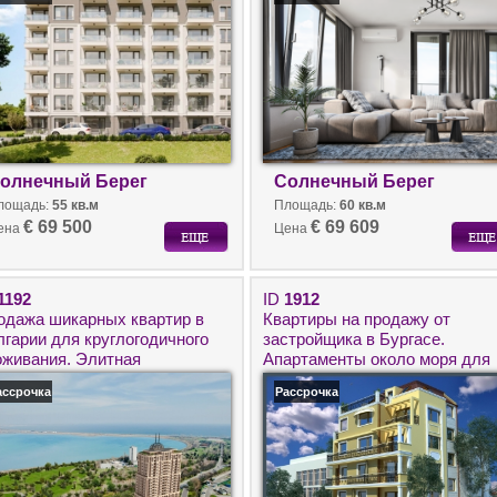
ксы обслуживания и
миссии от застройщика
олнечный Берег
Солнечный Берег
лощадь:
55 кв.м
Площадь:
60 кв.м
€ 69 500
€ 69 609
ена
Цена
1192
ID
1912
одажа шикарных квартир в
Квартиры на продажу от
лгарии для круглогодичного
застройщика в Бургасе.
оживания. Элитная
Апартаменты около моря для
востройка в центре Бургаса
круглогодичного проживания.
ассрочка
Рассрочка
дом с морем от застройщика