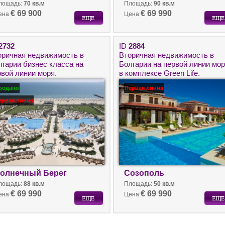
лощадь:
70 кв.м
Площадь:
90 кв.м
€ 69 900
€ 69 990
ена
Цена
2732
ID
2884
оричная недвижимость в
Вторичная недвижимость в
лгарии бизнес класса на
Болгарии на первой линии мо
рвой линии моря.
в комплексе Green Life.
ухкомнатная квартира на
Квартира в Созополь с видом
родано
Первая линия
лнечном Берегу в комплексе
на море.
estic Beach Resort.
ервая линия
олнечный Берег
Созополь
лощадь:
88 кв.м
Площадь:
50 кв.м
€ 69 990
€ 69 990
ена
Цена