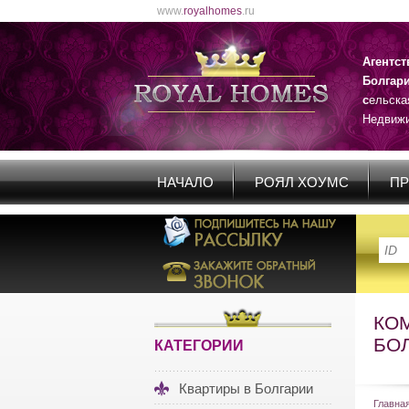
www.
royalhomes
.ru
Агентс
Болгар
с
ельска
Недвижи
НАЧАЛО
РОЯЛ ХОУМС
ПР
КОМ
БО
КАТЕГОРИИ
Квартиры в Болгарии
Главна