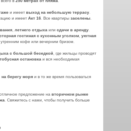
, всего в
250 метрах от пляжа
.
таже
и имеет
выход на небольшую террасу
.
атацию и имеет
Акт 16
. Все квартиры
заселены
.
ивания
,
летнего отдыха
или
сдачи в аренду
.
сторная гостиная с кухонным уголком
,
уютная
я утренним кофе или вечерним бризом.
дыха с большой беседкой
, где жильцы проводят
тобусная остановка
и вся необходимая
 на берегу моря
и в то же время пользоваться
— отличное предложение на
вторичном рынке
яжа
. Свяжитесь с нами, чтобы получить больше
и