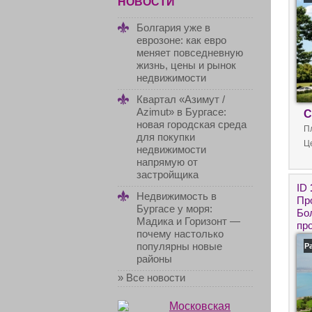
та
НОВОСТИ
ко
Болгария уже в
еврозоне: как евро
меняет повседневную
жизнь, цены и рынок
недвижимости
Квартал «Азимут /
Azimut» в Бургасе:
С
новая городская среда
П
для покупки
Ц
недвижимости
напрямую от
застройщика
ID
Недвижимость в
Пр
Бургасе у моря:
Бо
Мадика и Горизонт —
пр
почему настолько
но
популярны новые
Р
ря
районы
» Все новости