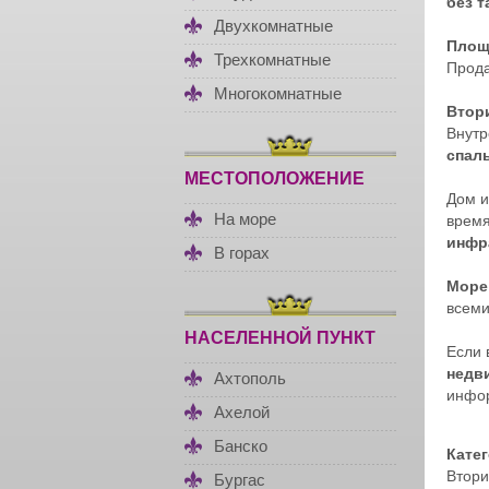
без 
Двухкомнатные
Площ
Трехкомнатные
Прод
Многокомнатные
Втор
Внутр
спал
МЕСТОПОЛОЖЕНИЕ
Дом 
На море
время
инфр
В горах
Море
всем
НАСЕЛЕННОЙ ПУНКТ
Если
недв
Ахтополь
инфор
Ахелой
Банско
Кате
Втори
Бургас