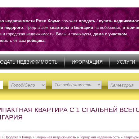
тво недвижимости Роял Хоумс
поможет
продать
/
купить недвижимос
ии недорого
. Предлагаем
квартиры в Болгарии
на побережье,
вторичн
я и городская недвижимость. Вилы и таунхаусы,
дома с участком
.
мость от
застройщика.
ОДАТЬ НЕДВИЖИМОСТЬ
ИФОРМАЦИЯ
УСЛУГИ
ПАКТНАЯ КВАРТИРА С 1 СПАЛЬНЕЙ ВСЕГО 
ЛГАРИЯ
я
»
Продажа
»
Равда
»
Вторичная недвижимость
»
Городская недвижимость
»
Квартиры