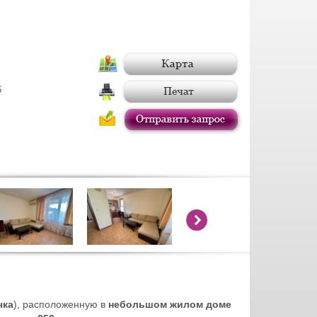
6
чка
), расположенную в
небольшом жилом доме