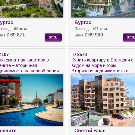
ургас
Бургас
лощадь:
69 кв.м
Площадь:
107 кв.м
€ 69 871
€ 69 900
ена
Цена
4107
ID
2578
ухкомнатная квартира в
Купить квартиру в Болгарии с
ените – вторичная
видом на море и горы.
движимость на первой линии
Вторичная недвижимость в
моря
Святом Власе для отдыха и
ервая линия
круглогодичного проживания.
лените
Святой Влас