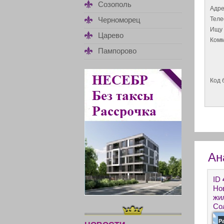
Созополь
Адре
Тел
Черноморец
Ищу 
Царево
Комм
Пампорово
Код 
Ан
ID
Но
жи
Со
не
Р