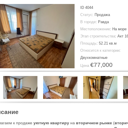
ID
4044
Статус
: Продажа
В городе
:
Равда
Местоположение
: На море
Этап строительства
: Акт 1
Площадь
:
52.21 кв.м
Относится к категории
:
Двухкомнатные
€77,000
Цена
сание
агаем к продаже
уютную квартиру
на
вторичном рынке
(
втори