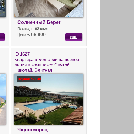
Солнечный Берег
Площадь:
62 кв.м
€ 69 900
Цена
ID
1627
Квартира в Болгарии на первой
линии в комплексе Святой
Николай. Элитная
недвижимость в городе
Первая линия
Черноморец.
Черноморец