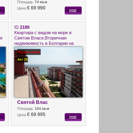
Площадь:
74 кв.м
€ 69 990
Цена
ID
2189
Квартира с видом на море в
ря
Святом Власе.Вторичная
недвижимость в Болгарии на
первой линии от моря.
Первая линия
Акт 16
Святой Влас
Площадь:
104 кв.м
€ 69 995
Цена