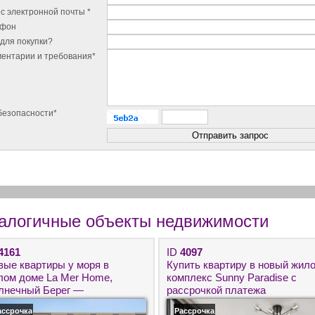
с электронной почты *
ефон
для покупки?
ентарии и требования*
безопасности*
алогичные объекты недвижимости
4161
ID
4097
вые квартиры у моря в
Купить квартиру в новый жил
лом доме La Mer Home,
комплекс Sunny Paradise с
лнечный Берег —
рассрочкой платежа
движимость в Болгарии без
ассрочка
Рассрочка