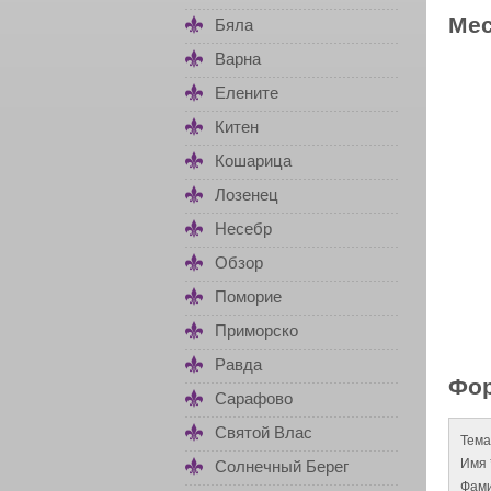
Мес
Бяла
Варна
Елените
Китен
Кошарица
Лозенец
Несебр
Обзор
Поморие
Приморско
Равда
Фор
Сарафово
Святой Влас
Тема
Имя 
Солнечный Берег
Фами