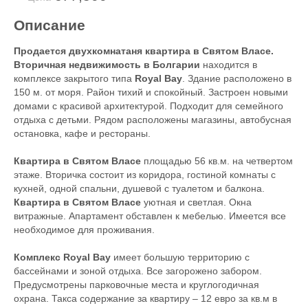
Описание
Продается двухкомнатаня квартира в Святом Власе.
Вторичная недвижимость в Болгарии
находится в
комплексе закрытого типа
Royal Bay
. Здание расположено в
150 м. от моря. Район тихий и спокойный. Застроен новыми
домами с красивой архитектурой. Подходит для семейного
отдыха с детьми. Рядом расположены магазины, автобусная
остановка, кафе и рестораны.
Квартира в Святом Власе
площадью 56 кв.м. на четвертом
этаже. Вторичка состоит из коридора, гостиной комнаты с
кухней, одной спальни, душевой с туалетом и балкона.
Квартира в Святом Власе
уютная и светлая. Окна
витражные. Апартамент обставлен к мебелью. Имеется все
необходимое для проживания.
Комплекс Royal Bay
имеет большую территорию с
бассейнами и зоной отдыха. Все загорожено забором.
Предусмотрены парковочные места и круглогодичная
охрана. Такса содержание за квартиру – 12 евро за кв.м в