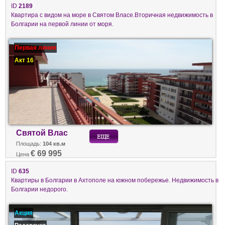
ID
2189
Квартира с видом на море в Святом Власе.Вторичная недвижимость в
Болгарии на первой линии от моря.
Первая линия
Акт 16
Святой Влас
Площадь:
104 кв.м
€ 69 995
Цена
ID
635
Квартиры в Болгарии в Ахтополе на южном побережье. Недвижимость в
Болгарии недорого.
Акция