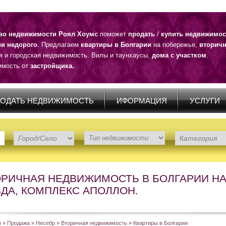
тво недвижимости Роял Хоумс
поможет
продать
/
купить недвижимос
ии недорого
. Предлагаем
квартиры в Болгарии
на побережье,
вторичн
я и городская недвижимость. Вилы и таунхаусы,
дома с участком
.
мость от
застройщика.
ОДАТЬ НЕДВИЖИМОСТЬ
ИФОРМАЦИЯ
УСЛУГИ
ОРИЧНАЯ НЕДВИЖИМОСТЬ В БОЛГАРИИ НА 
ВДА, КОМПЛЕКС АПОЛЛОН.
я
»
Продажа
»
Несебр
»
Вторичная недвижимость
»
Квартиры в Болгарии