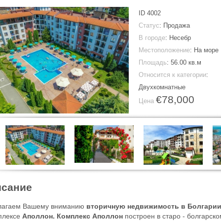
ID
4002
Статус
: Продажа
В городе
:
Несебр
Местоположение
: На море
Площадь
:
56.00 кв.м
Относится к категории
:
Двухкомнатные
€78,000
Цена
сание
лагаем Вашему вниманию
вторичную недвижимость в Болгарии
плексе
Аполлон. Комплекс
Аполлон
построен в старо - болгарск