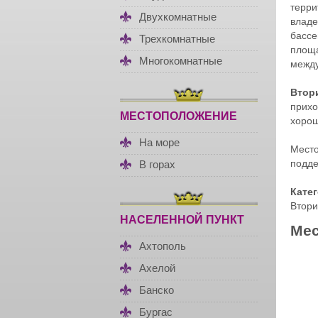
терри
Двухкомнатные
владе
бассе
Трехкомнатные
площа
Многокомнатные
между
Втор
прихо
МЕСТОПОЛОЖЕНИЕ
хорош
На море
Место
подде
В горах
Кате
Втори
НАСЕЛЕННОЙ ПУНКТ
Мес
Ахтополь
Ахелой
Банско
Бургас