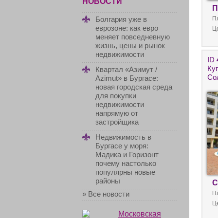
НОВОСТИ
П
Болгария уже в
П
еврозоне: как евро
Ц
меняет повседневную
жизнь, цены и рынок
недвижимости
ID
Ку
Квартал «Азимут /
Со
Azimut» в Бургасе:
новая городская среда
для покупки
недвижимости
напрямую от
застройщика
Недвижимость в
Бургасе у моря:
Мадика и Горизонт —
почему настолько
популярны новые
районы
С
» Все новости
П
Ц