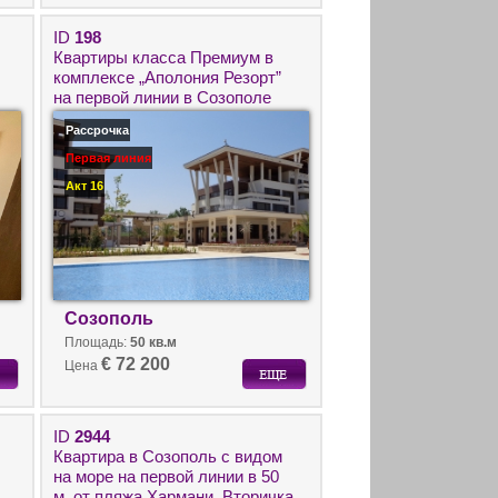
ID
198
Квартиры класса Премиум в
комплексе „Аполония Резорт”
на первой линии в Созополе
Рассрочка
Первая линия
Акт 16
Созополь
Площадь:
50 кв.м
€ 72 200
Цена
ID
2944
Квартира в Созополь с видом
на море на первой линии в 50
м. от пляжа Хармани. Вторичка