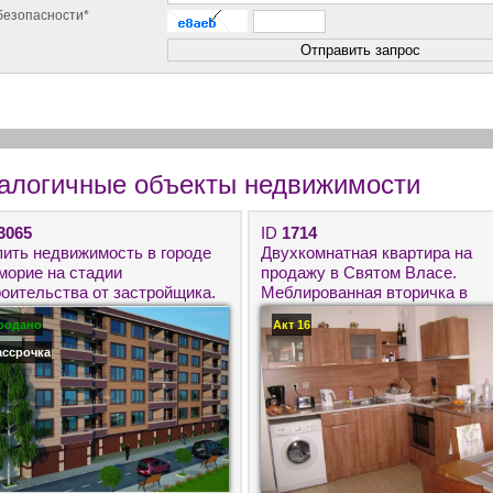
безопасности*
алогичные объекты недвижимости
3065
ID
1714
пить недвижимость в городе
Двухкомнатная квартира на
морие на стадии
продажу в Святом Власе.
роительства от застройщика.
Меблированная вторичка в
вые квартиры в Болгарии
Болгарии с видом на море.
родано
Акт 16
я круглогодичного
оживания
ассрочка