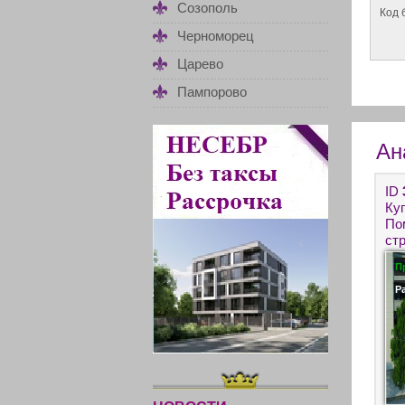
Созополь
Код 
Черноморец
Царево
Пампорово
Ан
ID
Ку
По
ст
Но
П
дл
пр
Р