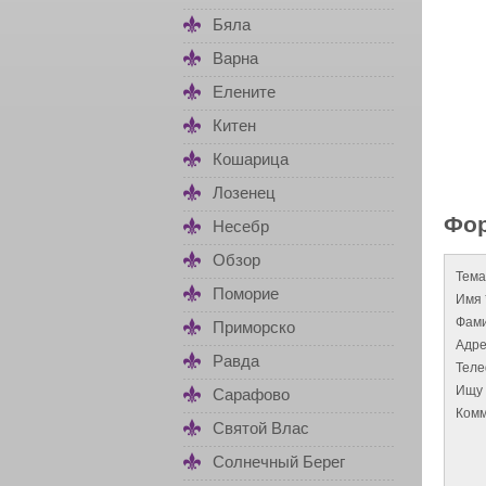
Бяла
Варна
Елените
Китен
Кошарица
Лозенец
Фор
Несебр
Обзор
Тема
Поморие
Имя 
Фами
Приморско
Адре
Равда
Тел
Ищу 
Сарафово
Комм
Святой Влас
Солнечный Берег