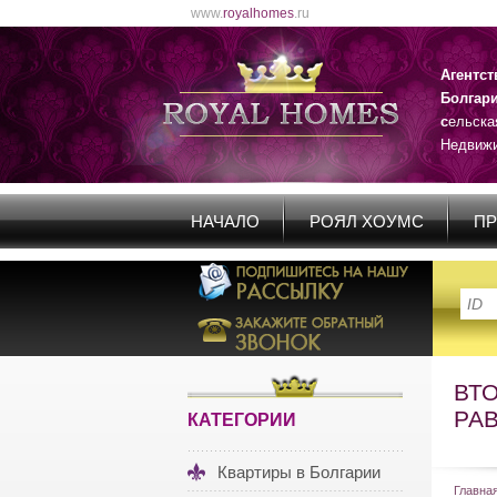
www.
royalhomes
.ru
Агентс
Болгар
с
ельска
Недвижи
НАЧАЛО
РОЯЛ ХОУМС
ПР
ВТ
РА
КАТЕГОРИИ
Квартиры в Болгарии
Главна