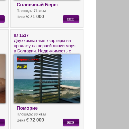
Солнечный Берег
Площадь:
71 кв.м
€ 71 000
Цена
ID
1537
Двухкомнатные квартиры на
продажу на первой линии моря
в Болгарии. Недвижимость с
т
видом на море в Помории.
Первая линия
Акт 16
Поморие
Площадь:
80 кв.м
€ 72 000
Цена