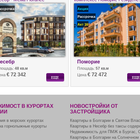
ассрочка
Акция
Рассрочка
Акт 16
есебр
Поморие
лощадь:
48 кв.м
Площадь:
57 кв.м
€ 72 342
€ 72 472
ена
Цена
ИМОСТ В КУРОРТАХ
НОВОСТРОЙКИ ОТ
РИИ
ЗАСТРОЙЩИКА
ия в морских курортах
Квартиры в Болгарии в Святом Вла
на горнолыжные курорты
Квартиры в Несебр без таксы содер
Недвижимость для ПМЖ в Бургас, 
Квартиры в Болгарии на Солнечном 