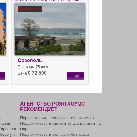
в Болгарии для
Первая линия
круглогодичного проживания.
Созополь
Площадь:
75 кв.м
€ 72 500
Цена
АГЕНТСТВО РОЯЛ ХОУМС
РЕКОМЕНДУЕТ
се
Первая линия - недорогая недвижимость
жания
Недвижимость в Святом Власе в видом на
Сарафово
море
берегу в
Недвижимость в Болгарии без таксы