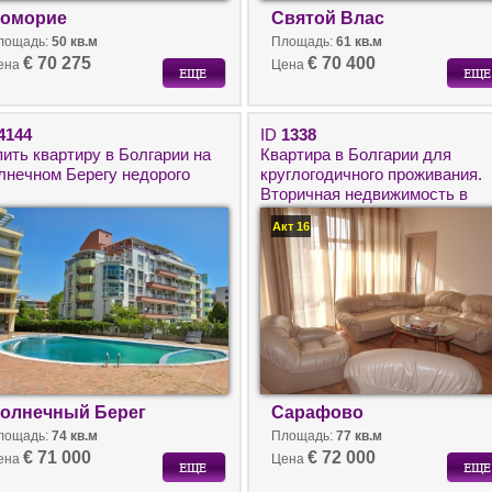
оморие
Святой Влас
лощадь:
50 кв.м
Площадь:
61 кв.м
€ 70 275
€ 70 400
ена
Цена
4144
ID
1338
пить квартиру в Болгарии на
Квартира в Болгарии для
лнечном Берегу недорого
круглогодичного проживания.
Вторичная недвижимость в
нескольких минутах ходьбы о
Акт 16
моря в городе Бургас.
олнечный Берег
Сарафово
лощадь:
74 кв.м
Площадь:
77 кв.м
€ 71 000
€ 72 000
ена
Цена