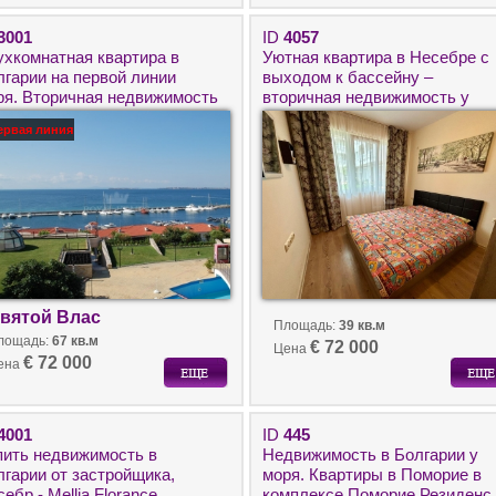
3001
ID
4057
ухкомнатная квартира в
Уютная квартира в Несебре с
лгарии на первой линии
выходом к бассейну –
ря. Вторичная недвижимость
вторичная недвижимость у
городе Святой Влас,
моря в Болгарии
ервая линия
мплекс Диамант.
вятой Влас
Площадь:
39 кв.м
лощадь:
67 кв.м
€ 72 000
Цена
€ 72 000
ена
4001
ID
445
пить недвижимость в
Недвижимость в Болгарии у
лгарии от застройщика,
моря. Квартиры в Поморие в
ебр - Mellia Florance
комплексе Поморие Резиденс.