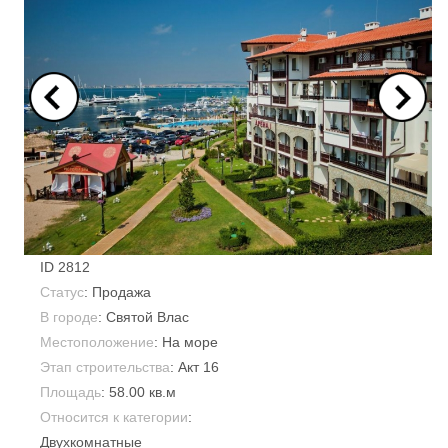
ID
2812
Статус
: Продажа
В городе
:
Святой Влас
Местоположение
: На море
Этап строительства
: Акт 16
Площадь
:
58.00 кв.м
Относится к категории
:
Двухкомнатные