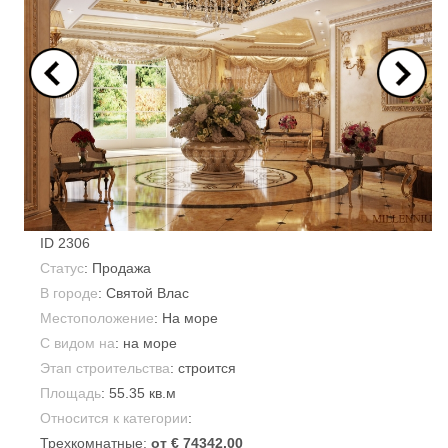
ID
2306
Статус
: Продажа
В городе
:
Святой Влас
Местоположение
: На море
С видом на
: на море
Этап строительства
: строится
Площадь
:
55.35 кв.м
Относится к категории
:
Трехкомнатные:
от € 74342.00