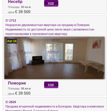
Несебр
Площадь:
50 кв.м
€ 39 500
Цена
ID
1712
Недорогая двухкомнатная квартира на продажу в Помории.
Недвижимость по доступной цене около моря с возможностью
перепланировки в трехкомнатную квартиру.
Акт 16
Поморие
Площадь:
58 кв.м
€ 39 500
Цена
ID
2620
Продажа втoричной недвижимости в Болгарии. Квартира в комплексе
Messembria Resort, Солнечный берег.