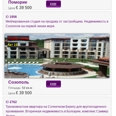
Поморие
€ 39 500
Цена
ID
1956
Меблированная студия на продажу от застройщика. Недвижимость в
Созополе на первой линии моря.
Первая линия
Акт 16
Созополь
Площадь:
53 кв.м
€ 39 500
Цена
ID
2762
Tрехкомнатная квартира на Солнечном Берегу для круглогодичного
проживания. Вторичная недвижимость в Болгарии, комплекс Саммер
Дримс.