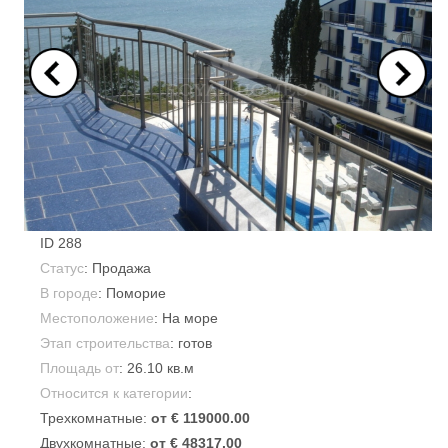
ID
288
Статус
: Продажа
В городе
:
Поморие
Местоположение
: На море
Этап строительства
: готов
Площадь от
:
26.10 кв.м
Относится к категории
:
Трехкомнатные:
от € 119000.00
Двухкомнатные:
от € 48317.00