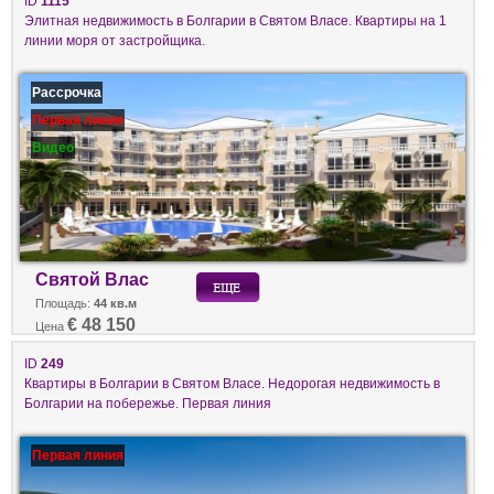
ID
1115
Элитная недвижимость в Болгарии в Святом Власе. Квартиры на 1
линии моря от застройщика.
Рассрочка
Первая линия
Видео
Святой Влас
Площадь:
44 кв.м
€ 48 150
Цена
ID
249
Квартиры в Болгарии в Святом Власе. Недорогая недвижимость в
Болгарии на побережье. Первая линия
Первая линия