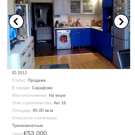
ID
2012
Статус
: Продажа
В городе
:
Сарафово
Местоположение
: На море
Этап строительства
: Акт 16
Площадь
:
85.00 кв.м
Относится к категории
:
Трехкомнатные
€53,000
Цена