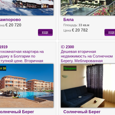
ампорово
Бяла
€ 20 720
Площадь:
33 кв.м
ена
€ 20 782
Цена
1919
ID
2300
ухкомнатная квартира на
Дешевая вторичная
одажу в Болгарии по
недвижимость на Солнечном
ступной цене. Вторичная
Берегу. Меблированная
движимость на Солнечном
двухкомнатная квартира на
кт 16
Продано
егу.
продажу в Болгарии.
олнечный Берег
Солнечный Берег