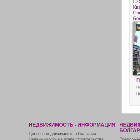
ID
Кв
По
Бо
пр
А
П
П
Ц
НЕДВИЖИМОСТЬ - ИНФОРМАЦИЯ
НЕДВИЖ
БОЛГА
Цены на недвижимость в Болгарии
Недвижимость на этапе строительства
Предложен