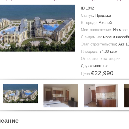
ID
1842
Статус
: Продажа
В городе
:
Ахелой
Местоположение
: На море
С видом на
: море и бассей
Этап строительства
: Акт 1
Площадь
:
74.00 кв.м
Относится к категории
:
Двухкомнатные
€22,990
Цена
сание