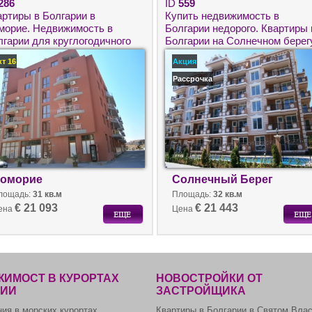
286
ID
559
артиры в Болгарии в
Купить недвижимость в
морие. Недвижимость в
Болгарии недорого. Квартиры 
лгарии для круглогодичного
Болгарии на Солнечном берег
оживания
- Casa Rossa.
кт 16
Акция
Рассрочка
оморие
Солнечный Берег
лощадь:
31 кв.м
Площадь:
32 кв.м
€ 21 093
€ 21 443
ена
Цена
ИМОСТ В КУРОРТАХ
НОВОСТРОЙКИ ОТ
РИИ
ЗАСТРОЙЩИКА
ия в морских курортах
Квартиры в Болгарии в Святом Вла