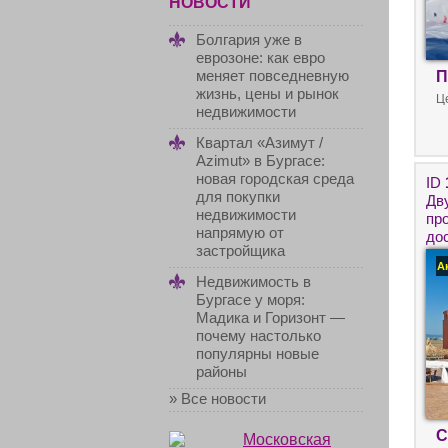
НОВОСТИ
Болгария уже в
еврозоне: как евро
меняет повседневную
П
жизнь, цены и рынок
Ц
недвижимости
Квартал «Азимут /
Azimut» в Бургасе:
новая городская среда
ID
для покупки
Дв
недвижимости
пр
напрямую от
до
застройщика
не
А
бер
Недвижимость в
Бургасе у моря:
Мадика и Горизонт —
почему настолько
популярны новые
районы
» Все новости
С