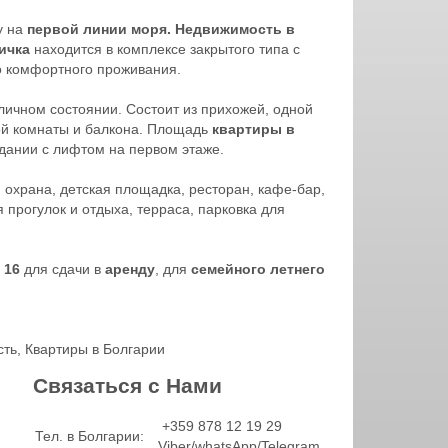
у на
первой линии моря. Недвижимость в
ичка
находится в комплексе закрытого типа с
о комфортного проживания.
тличном состоянии. Состоит из прихожей, одной
ной комнаты и балкона. Площадь
квартиры в
дании с лифтом на первом этаже.
, охрана, детская площадка, ресторан, кафе-бар,
прогулок и отдыха, терраса, парковка для
 16
для сдачи в
аренду
, для
семейного летнего
сть
,
Квартиры в Болгарии
Связаться с Нами
+359 878 12 19 29
Тел. в Болгарии:
Viber/whatsApp/Telegram