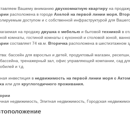
ставляем Вашему вниманию
двухкомнатную квартиру
на продаж
арии
расположена в городе
Ахелой на первой линии моря.
Втор
олируемым доступом и с собственной инфраструктурой для Вашег
лагаемая на продажу
двушка с мебелью
и бытовой
техникой
в о
ной комнаты, гостиной комнаты с кухонной и столовой зоной, ван
арии
составляет 74 кв.м.
Вторичка
расположена в шестиэтажном з
тва: бассейн для взрослых и детей, продуктовый магазин, ресепшн
 бассейна, тренажерный зал, офис управляющей компании, сад для 
обилей и т.д.
ная инвестиция в
недвижимость на первой линии моря с Актом
ха
или для
круглогодичного проживания.
гории
чная недвижимость
,
Элитная недвижимость
,
Городская недвижимо
тоположение