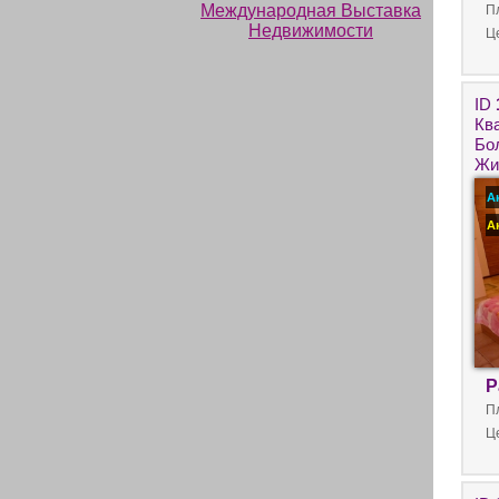
П
Ц
ID
Кв
Бо
Жи
кр
А
А
Р
П
Ц