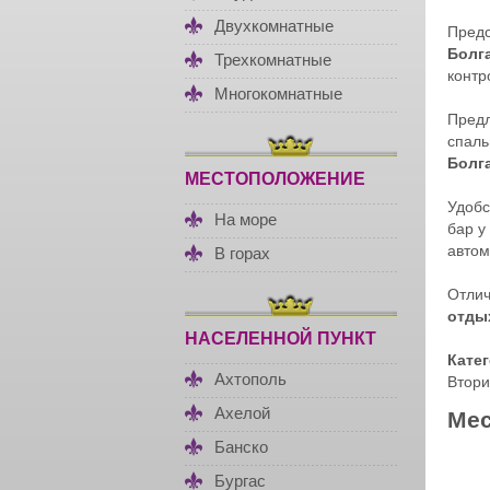
Двухкомнатные
Пред
Болг
Трехкомнатные
контр
Многокомнатные
Пред
спаль
Болг
МЕСТОПОЛОЖЕНИЕ
Удобс
На море
бар у
автом
В горах
Отлич
отды
НАСЕЛЕННОЙ ПУНКТ
Кате
Ахтополь
Втори
Ахелой
Мес
Банско
Бургас