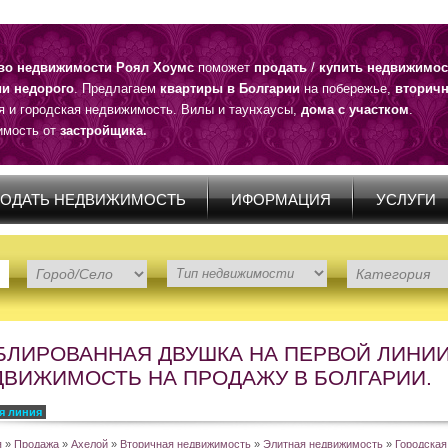
тво недвижимости Роял Хоумс
поможет
продать
/
купить недвижимос
ии недорого
. Предлагаем
квартиры в Болгарии
на побережье,
вторичн
я и городская недвижимость. Вилы и таунхаусы,
дома с участком
.
мость от
застройщика.
ОДАТЬ НЕДВИЖИМОСТЬ
ИФОРМАЦИЯ
УСЛУГИ
БЛИРОВАННАЯ ДВУШКА НА ПЕРВОЙ ЛИНИИ
ДВИЖИМОСТЬ НА ПРОДАЖУ В БОЛГАРИИ.
я линия
я
»
Продажа
»
Ахелой
»
Вторичная недвижимость
»
Элитная недвижимость
»
Городская