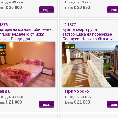
лощадь:
49 кв.м
Площадь:
53 кв.м
€ 20 900
€ 20 990
ена
Цена
1376
ID
1377
артиры на южном побережье
Купить квартиру от
лгарии недалеко от моря.
застройщика на побережье
лье в Равда для
Болгарии. Новостройка для
углогодичного проживания.
круглогодичного проживания в
кция
Акт 16
городе Приморско рядом с
морем.
кт 16
авда
Приморско
лощадь:
31 кв.м
Площадь:
28 кв.м
€ 21 000
€ 21 000
ена
Цена