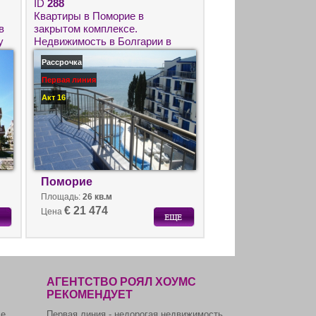
ID
288
Квартиры в Поморие в
в
закрытом комплексе.
у
Недвижимость в Болгарии в
комплексе Блю Бей Палас.
Рассрочка
Первая линия
Акт 16
Поморие
Площадь:
26 кв.м
€ 21 474
Цена
АГЕНТСТВО РОЯЛ ХОУМС
РЕКОМЕНДУЕТ
се
Первая линия - недорогая недвижимость