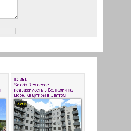
ID
251
Solaris Residence -
н
недвижимость в Болгарии на
море. Квартиры в Святом
Власе с видом на море. Купить
Акт 16
квартиру в Болгарии с Роял
Хомс.