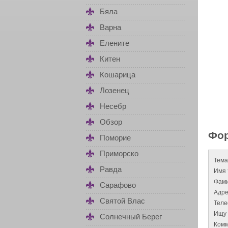
Бяла
Варна
Елените
Китен
Кошарица
Лозенец
Несебр
Обзор
Фор
Поморие
Приморско
Тема
Равда
Имя 
Фами
Сарафово
Адре
Святой Влас
Тел
Ищу 
Солнечный Берег
Комм