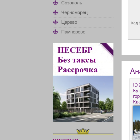
Созополь
Черноморец
Царево
Код 
Пампорово
Ан
ID
Ку
го
Кв
Не
Бо