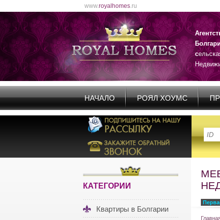
www.
royalhomes
.ru
Агентс
Болгар
с
ельска
Недвижи
НАЧАЛО
РОЯЛ ХОУМС
ПР
МЕ
НЕ
КАТЕГОРИИ
Перва
Квартиры в Болгарии
Главна