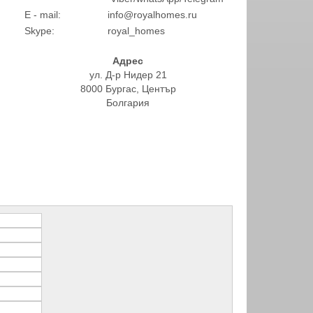
E - mail:
info@royalhomes.ru
Skype:
royal_homes
Адрес
ул. Д-р Нидер 21
8000 Бургас, Център
Болгария