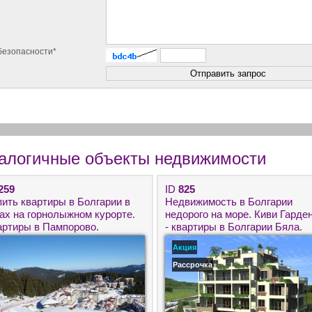
безопасности*
алогичные объекты недвижимости
259
ID
825
пить квартиры в Болгарии в
Недвижимость в Болгарии
рах на горнолыжном курорте.
недорого на море. Киви Гарде
артиры в Пампорово.
- квартиры в Болгарии Бяла.
движимость класса ЛЮКС в
Акция
лгарии
Рассрочка