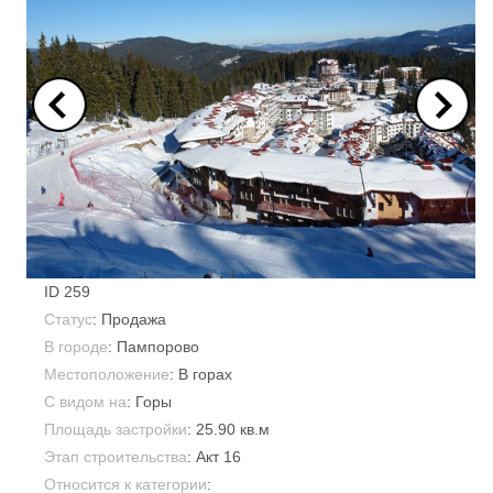
ID
259
Статус
: Продажа
В городе
:
Пампорово
Местоположение
: В горах
С видом на
: Горы
Площадь застройки
: 25.90 кв.м
Этап строительства
: Акт 16
Относится к категории
: