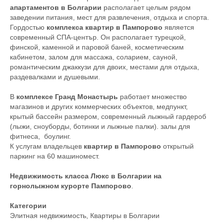
апартаментов в Болгарии
располагает целым рядом
заведении питания, мест для развлечения, отдыха и спорта.
Гордостью
комплекса квартир в Пампорово
является
современный СПА-център. Он располагает турецкой,
финской, каменной и паровой баней, косметическим
кабинетом, залом для массажа, соларием, сауной,
романтическим джаккузи для двоих, местами для отдыха,
раздевалками и душевыми.
В
комплексе Гранд Монастырь
работает множество
магазинов и других коммерческих объектов, медпункт,
крытый бассейн размером, современный лыжный гардероб
(лыжи, сноуборды, ботинки и лыжные палки). залы для
фитнеса, боулинг.
К услугам владельцев
квартир в Пампорово
открытый
паркинг на 60 машиномест.
Недвижимость класса Люкс в Болгарии на
горнолыжном курорте Пампорово
.
Категории
Элитная недвижимость
,
Квартиры в Болгарии