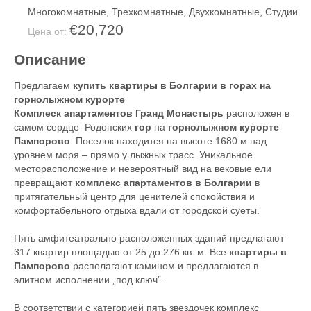
Многокомнатные
,
Трехкомнатные
,
Двухкомнатные
,
Студии
€20,720
Цена от:
Описание
Предлагаем
купить квартиры в Болгарии в горах на
горнолыжном курорте
Комплеск апартаментов Гранд Монастырь
расположен в
самом сердце Родопских
гор
на
горнолыжном курорте
Пампорово
. Поселок находится на высоте 1680 м над
уровнем моря – прямо у лыжных трасс. Уникальное
месторасположение и невероятный вид на вековые ели
превращают
комплекс апартаментов в Болгарии
в
притягательный центр для ценителей спокойствия и
комфортабельного отдыха вдали от городской суеты.
Пять амфитеатрально расположенных зданий предлагают
317 квартир площадью от 25 до 276 кв. м. Все
квартиры в
Пампорово
располагают камином и предлагаются в
элитном исполнении „под ключ”.
В соответствии с категорией пять звездочек комплекс