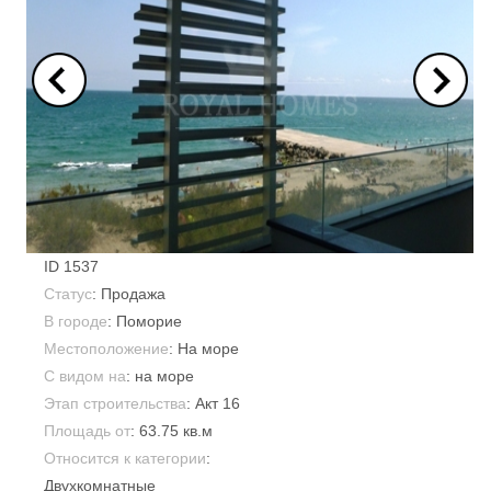
ID
1537
Статус
: Продажа
В городе
:
Поморие
Местоположение
: На море
С видом на
: на море
Этап строительства
: Акт 16
Площадь от
:
63.75 кв.м
Относится к категории
:
Двухкомнатные