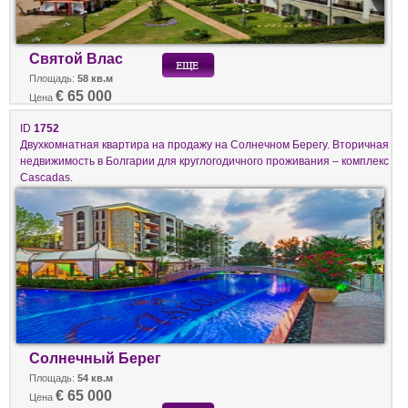
Святой Влас
Площадь:
58 кв.м
€ 65 000
Цена
ID
1752
Двухкомнатная квартира на продажу на Солнечном Берегу. Вторичная
недвижимость в Болгарии для круглогодичного проживания – комплекс
Cascadas.
Солнечный Берег
Площадь:
54 кв.м
€ 65 000
Цена