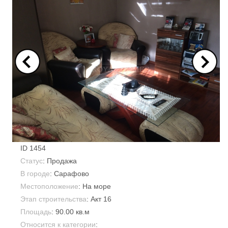
ID
1454
Статус
: Продажа
В городе
:
Сарафово
Местоположение
: На море
Этап строительства
: Акт 16
Площадь
:
90.00 кв.м
Относится к категории
: