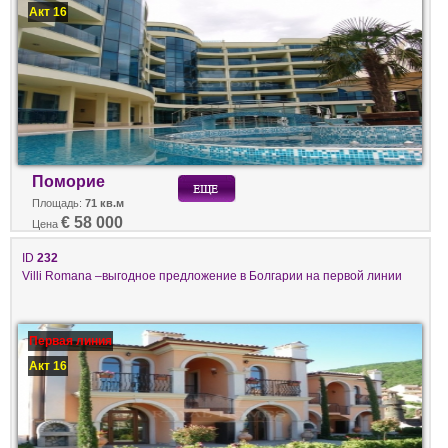
Акт 16
Поморие
Площадь:
71 кв.м
€ 58 000
Цена
ID
232
Villi Romana –выгодное предложение в Болгарии на первой линии
Первая линия
Акт 16