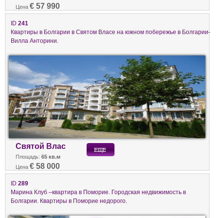
€ 57 990
Цена
ID
241
Квартиры в Болгарии в Святом Власе на южном побережье в Болгарии-
Вилла Анторини.
Святой Влас
Площадь:
65 кв.м
€ 58 000
Цена
ID
289
Марина Клуб –квартира в Поморие. Городская недвижимость в
Болгарии. Квартиры в Поморие недорого.