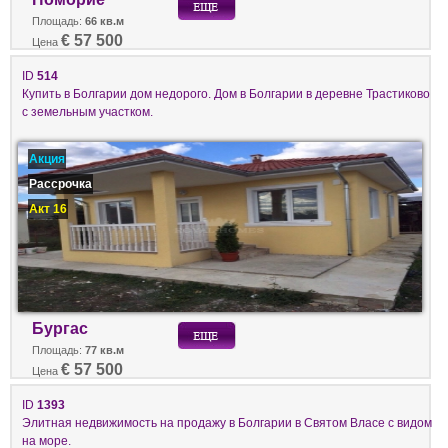
Площадь:
66 кв.м
€ 57 500
Цена
ID
514
Купить в Болгарии дом недорого. Дом в Болгарии в деревне Трастиково
с земельным участком.
Акция
Рассрочка
Акт 16
Бургас
Площадь:
77 кв.м
€ 57 500
Цена
ID
1393
Элитная недвижимость на продажу в Болгарии в Святом Власе с видом
на море.