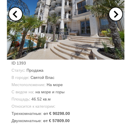
ID
1393
Статус
: Продажа
В городе
:
Святой Влас
Местоположение
: На море
С видом на
: на море и горы
Площадь
:
46.52 кв.м
Относится к категории
:
Трехкомнатные:
от € 90298.00
Двухкомнатные:
от € 57809.00