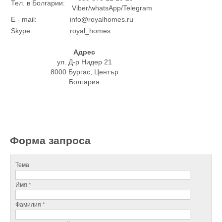
Тел. в Болгарии:
Viber/whatsApp/Telegram
E - mail:
info@royalhomes.ru
Skype:
royal_homes
Адрес
ул. Д-р Нидер 21
8000 Бургас, Център
Болгария
Форма запроса
Тема
Имя *
Фамилия *