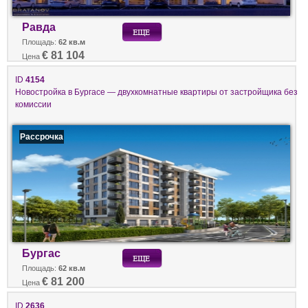
Равда
Площадь:
62 кв.м
€ 81 104
Цена
ID
4154
Новостройка в Бургасе — двухкомнатные квартиры от застройщика без
комиссии
Рассрочка
Бургас
Площадь:
62 кв.м
€ 81 200
Цена
ID
2636