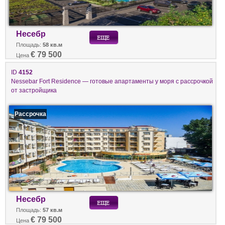
Несебр
Площадь:
58 кв.м
€ 79 500
Цена
ID
4152
Nessebar Fort Residence — готовые апартаменты у моря с рассрочкой
от застройщика
Рассрочка
Несебр
Площадь:
57 кв.м
€ 79 500
Цена