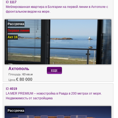
ID
1117
Меблированная квартира в Болгарии на первой линии в Ахтополе с
фронтальном видом на море.
Рассрочка
Первая линия
Акт 16
Ахтополь
Площадь:
63 кв.м
€ 80 000
Цена
ID
4019
LA MER PREMIUM – новостройка в Равда в 200 метрах от моря.
Недвижимость от застройщика
Рассрочка