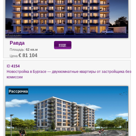
Равда
Площадь:
62 кв.м
€ 81 104
Цена
ID
4154
Новостройка в Бургасе — двухкомнатные квартиры от застройщика без
комиссии
Рассрочка