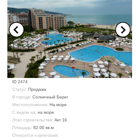
ID
2474
Статус
: Продажа
В городе
:
Солнечный Берег
Местоположение
: На море
С видом на
: на море
Этап строительства
: Акт 16
Площадь
:
82.00 кв.м
Относится к категории
: