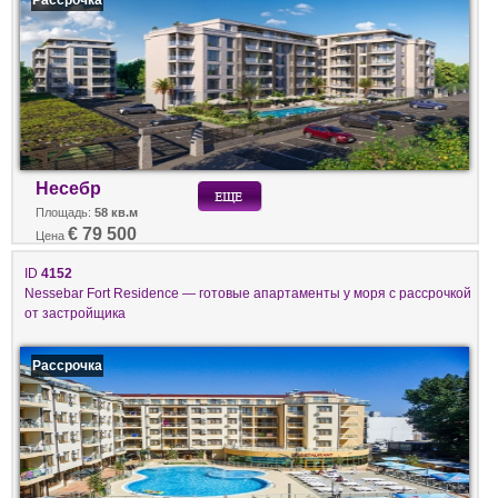
Несебр
Площадь:
58 кв.м
€ 79 500
Цена
ID
4152
Nessebar Fort Residence — готовые апартаменты у моря с рассрочкой
от застройщика
Рассрочка